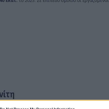
40 εκατ.
το 2023. Σε επίπεδο ομίλου οι εργαζόμενοι
νίτη
περαγορές Σκλαβενίτη", δηλαδή τα μεγέθη της αλυσί