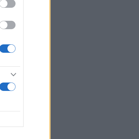
ς,
νολική
 στο πλευρό
ώ, το οποίο
23