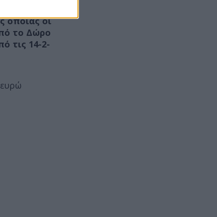
ς οποίας οι
από το Δώρο
ό τις 14-2-
 ευρώ