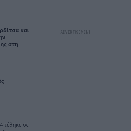
ρδίτσα και
ην
της στη
ές
 τέθηκε σε