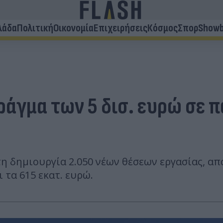
λάδα
Πολιτική
Οικονομία
Επιχειρήσεις
Κόσμος
Σπορ
Showb
ράγμα των 5 δισ. ευρώ σε 
 δημιουργία 2.050 νέων θέσεων εργασίας, απ
 τα 615 εκατ. ευρώ.