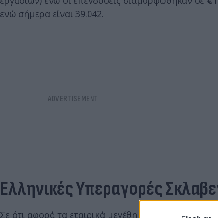
εργασιών) ενώ οι επενδύσεις διαμορφώθηκαν σε
€1
ενώ σήμερα είναι 39.042.
Ελληνικές Υπεραγορές Σκλαβε
Σε ότι αφορά τα εταιρικά μεγέθη της "Ελληνικές Υ