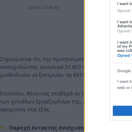
I want t
Opted 
I want 
Advertis
Opted 
I want t
of my P
was col
Opted 
Σημειώνεται ότι την προηγούμενη χρονιά η ΕΥΣ πρ
απασχολώντας συνολικά 31.863 τον Δεκέμβριο του 2
Google 
μισθοδοσία να ξεπερνάει τα €615 εκατ. ευρώ.
I want t
web or d
Επιπλέον, θέτοντας σταθερά σε προτεραιότητα τον
των χιλιάδων Εργαζομένων της, μέσα από ένα πλάν
αφορούσε στα εξής:
Παροχή έκτακτης ενίσχυσης 300 ευρώ για όλ