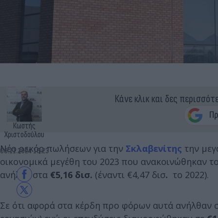
Κάνε κλικ και δες περισσότ
Κωστής
Χριστοδούλου
Νέο ρεκόρ πωλήσεων για την
Σκλαβενίτης
την μεγ
08.11.2024 16:23
οικονομικά μεγέθη του 2023 που ανακοινώθηκαν τ
ανήλθε στα
€5,16 δισ.
(έναντι €4,47 δισ
.
το 2022).
Σε ότι αφορά στα κέρδη προ φόρων αυτά ανήλθαν 