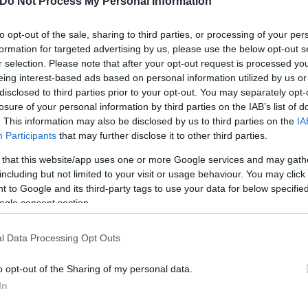
Do Not Process My Personal Information
to opt-out of the sale, sharing to third parties, or processing of your per
formation for targeted advertising by us, please use the below opt-out s
€3,7 δισ. το 2022).
r selection. Please note that after your opt-out request is processed y
.
(ποσοστό 2,6% επί του συνολικού κύκλου εργα
eing interest-based ads based on personal information utilized by us or
disclosed to third parties prior to your opt-out. You may separately opt-
 και αναμένεται να ανέλθουν σε
€130 εκατ.
το 20
losure of your personal information by third parties on the IAB’s list of
. This information may also be disclosed by us to third parties on the
IA
νώ σήμερα είναι 33.189.
Participants
that may further disclose it to other third parties.
 that this website/app uses one or more Google services and may gath
αιρεία με αφορμή την ανακοίνωση των οικονομικώ
including but not limited to your visit or usage behaviour. You may click 
λαν η εξαιρετική εξυπηρέτηση και η υψηλή επισκε
 to Google and its third-party tags to use your data for below specifi
ogle consent section.
κλιμάκωση των τιμών ενέργειας συγκριτικά με το 20
l Data Processing Opt Outs
o opt-out of the Sharing of my personal data.
In