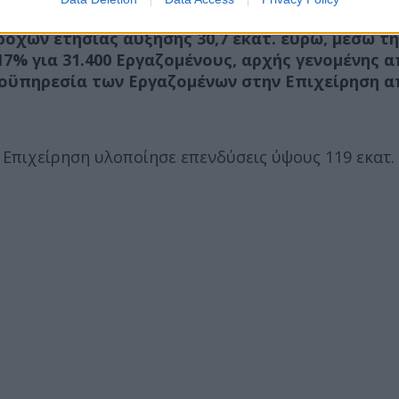
χών ετήσιας αύξησης 30,7 εκατ. ευρώ, μέσω τη
7% για 31.400 Εργαζομένους, αρχής γενομένης 
οϋπηρεσία των Εργαζομένων στην Επιχείρηση απ
 Επιχείρηση υλοποίησε επενδύσεις ύψους 119 εκατ.