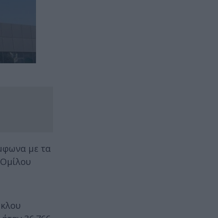
μφωνα με τα
 Ομίλου
ύκλου