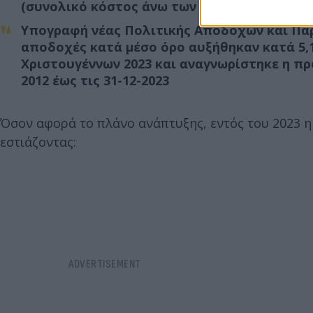
(συνολικό κόστος άνω των 9,4 εκατ. ευρώ)
Υπογραφή νέας Πολιτικής Αποδοχών και Παρο
αποδοχές κατά μέσο όρο αυξήθηκαν κατά 5,1
Χριστουγέννων 2023 και αναγνωρίστηκε η πρ
2012 έως τις 31-12-2023
Όσον αφορά το πλάνο ανάπτυξης, εντός του 2023 η
εστιάζοντας: