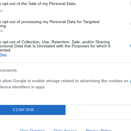
o opt-out of the Sale of my Personal Data.
In
to opt-out of processing my Personal Data for Targeted
ing.
In
o opt-out of Collection, Use, Retention, Sale, and/or Sharing
ersonal Data that Is Unrelated with the Purposes for which it
lected.
Out
οχώρησε στη δημιουργία 2.050 νέων θέσεων εργασία
023 (από 29.814 τον Δεκέμβριο του 2022), με τη συ
consents
o allow Google to enable storage related to advertising like cookies on
evice identifiers in apps.
 Άνθρωπο, η Επιχείρηση το 2023 στάθηκε έμπρακτα
ο ενίσχυσης συνολικού ύψους άνω των 40 εκατ. ευρ
CONFIRM
ους τους Εργαζομένους της το Νοέμβριο του 20
Data Deletion
Data Access
Privacy Policy