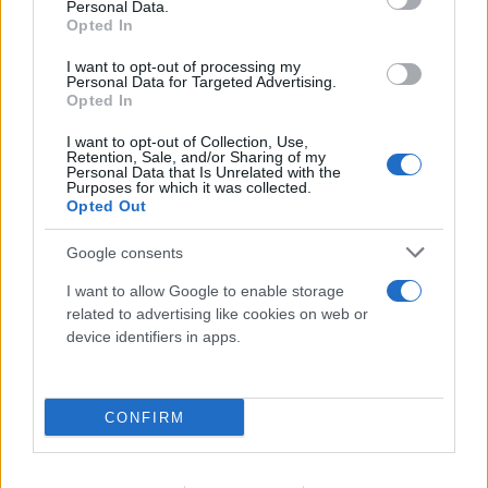
Personal Data.
Opted In
I want to opt-out of processing my
Personal Data for Targeted Advertising.
Opted In
I want to opt-out of Collection, Use,
Retention, Sale, and/or Sharing of my
Personal Data that Is Unrelated with the
Purposes for which it was collected.
Opted Out
Google consents
«Τορπίλη» στην ευρωπαϊκή ενότητα: Η Ισπανία
απαντά στην Ιταλία με συνοριακούς ελέγχους
I want to allow Google to enable storage
related to advertising like cookies on web or
07.08.2026
ΧΡΉΣΤΟΣ ΤΈΛΙΟΣ
device identifiers in apps.
CONFIRM