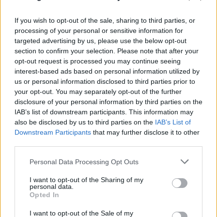
If you wish to opt-out of the sale, sharing to third parties, or
processing of your personal or sensitive information for
Marfin: «Δεν υπάρχει ταυτοποίηση, ίδια εξέταση
targeted advertising by us, please use the below opt-out
είχε γίνει και το 2022» λέει ο δικηγόρος της
section to confirm your selection. Please note that after your
46χρονης
opt-out request is processed you may continue seeing
interest-based ads based on personal information utilized by
08.08.2026
ΓΙΏΡΓΟΣ ΓΕΩΡΓΑΚΌΠΟΥΛΟΣ
us or personal information disclosed to third parties prior to
your opt-out. You may separately opt-out of the further
disclosure of your personal information by third parties on the
IAB’s list of downstream participants. This information may
also be disclosed by us to third parties on the
IAB’s List of
Downstream Participants
that may further disclose it to other
third parties.
Please note that this website/app uses one or more Google
Personal Data Processing Opt Outs
services and may gather and store information including but
not limited to your visit or usage behaviour. You may click to
I want to opt-out of the Sharing of my
personal data.
grant or deny consent to Google and its third-party tags to
Opted In
use your data for below specified purposes in below Google
consent section.
I want to opt-out of the Sale of my