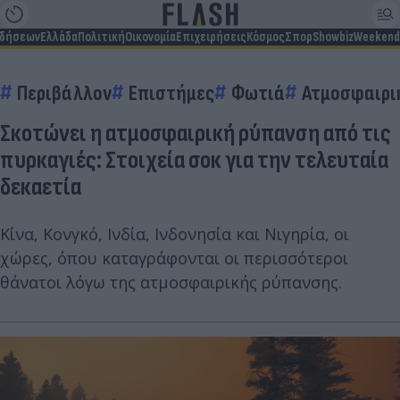
ιδήσεων
Ελλάδα
Πολιτική
Οικονομία
Επιχειρήσεις
Κόσμος
Σπορ
Showbiz
Weekend
Περιβάλλον
Επιστήμες
Φωτιά
Ατμοσφαιρι
Σκοτώνει η ατμοσφαιρική ρύπανση από τις
πυρκαγιές: Στοιχεία σοκ για την τελευταία
δεκαετία
Κίνα, Κονγκό, Ινδία, Ινδονησία και Νιγηρία, οι
χώρες, όπου καταγράφονται οι περισσότεροι
θάνατοι λόγω της ατμοσφαιρικής ρύπανσης.