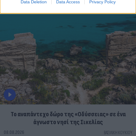
Data Deletion
Data Access
Privacy Policy
To αναπάντεχο δώρο της «Οδύσσειας» σε ένα
άγνωστο νησί της Σικελίας
08.08.2026
ΒΑΣΙΛΙΚΉ ΚΟΥΚΊΟΥ