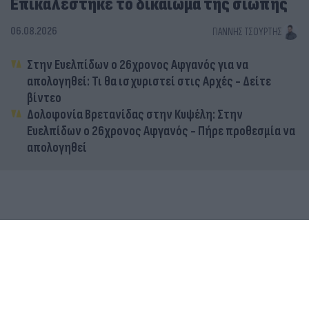
Επικαλέστηκε το δικαίωμα της σιωπής
06.08.2026
ΓΙΆΝΝΗΣ ΤΣΟΎΡΤΗΣ
Στην Ευελπίδων ο 26χρονος Αφγανός για να
απολογηθεί: Τι θα ισχυριστεί στις Αρχές - Δείτε
βίντεο
Δολοφονία Βρετανίδας στην Κυψέλη: Στην
Ευελπίδων ο 26χρονος Αφγανός - Πήρε προθεσμία να
απολογηθεί