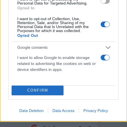
Personal Data for Targeted Advertising.
Opted In
I want to opt-out of Collection, Use,
Retention, Sale, and/or Sharing of my
Personal Data that Is Unrelated with the
Purposes for which it was collected.
Opted Out
Google consents
I want to allow Google to enable storage
related to advertising like cookies on web or
Σε αυτή την περίπτωση, θα υπάρξει αντίστοιχη
device identifiers in apps.
ενημέρωση στο
www.skyexpress.com
και όλοι οι
επιβάτες που επηρεάζονται θα λάβουν email με τη
CONFIRM
νέα ώρα αναχώρησης".
Data Deletion
Data Access
Privacy Policy
Κάνε κλικ και δες περισσότερο
Flash.gr
στην αναζήτηση της
Google