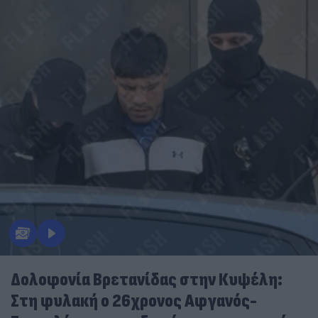
Δολοφονία Βρετανίδας στην Κυψέλη:
Στη φυλακή ο 26χρονος Αφγανός-