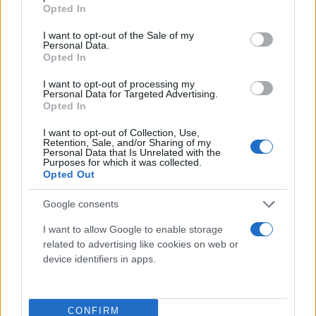
grant or deny consent to Google and its third-party tags to
Opted In
use your data for below specified purposes in below Google
consent section.
I want to opt-out of the Sale of my
Αρδηττού, Αναπαύσεως, Μάρκου Μουσούρου και
Personal Data.
Ριζάρη.
Opted In
I want to opt-out of processing my
Personal Data for Targeted Advertising.
Opted In
I want to opt-out of Collection, Use,
Retention, Sale, and/or Sharing of my
Personal Data that Is Unrelated with the
Purposes for which it was collected.
Opted Out
Google consents
I want to allow Google to enable storage
related to advertising like cookies on web or
device identifiers in apps.
CONFIRM
Φωτογραφία αρχείου: SNF NOSTOS RUN Eurokinisi