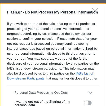
Flash.gr -
Do Not Process My Personal Information
If you wish to opt-out of the sale, sharing to third parties, or
processing of your personal or sensitive information for
targeted advertising by us, please use the below opt-out
section to confirm your selection. Please note that after your
opt-out request is processed you may continue seeing
interest-based ads based on personal information utilized by
us or personal information disclosed to third parties prior to
your opt-out. You may separately opt-out of the further
disclosure of your personal information by third parties on the
IAB’s list of downstream participants. This information may
also be disclosed by us to third parties on the
IAB’s List of
Downstream Participants
that may further disclose it to other
third parties.
Λεωφόρος Βασιλίσσης Κωνσταντίνου & Βασιλίσσης
Please note that this website/app uses one or more Google
Personal Data Processing Opt Outs
services and may gather and store information including but
Σοφίας (στο τμήμα από τη Ζαχάρωφ έως τη Βασ.
not limited to your visit or usage behaviour. You may click to
I want to opt-out of the Sharing of my
Αμαλίας).
personal data.