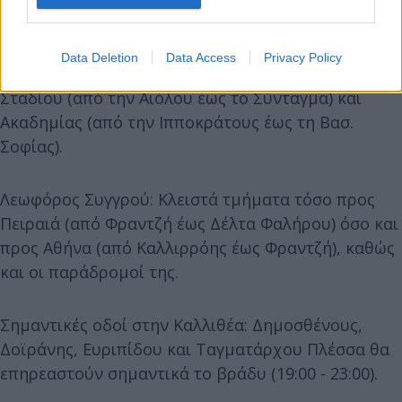
Λεωφόρος Βασιλίσσης Αμαλίας & Φιλελλήνων.
Data Deletion
Data Access
Privacy Policy
Σταδίου (από την Αιόλου έως το Σύνταγμα) και
Ακαδημίας (από την Ιπποκράτους έως τη Βασ.
Σοφίας).
Λεωφόρος Συγγρού: Κλειστά τμήματα τόσο προς
Πειραιά (από Φραντζή έως Δέλτα Φαλήρου) όσο και
προς Αθήνα (από Καλλιρρόης έως Φραντζή), καθώς
και οι παράδρομοί της.
Σημαντικές οδοί στην Καλλιθέα: Δημοσθένους,
Δοϊράνης, Ευριπίδου και Ταγματάρχου Πλέσσα θα
επηρεαστούν σημαντικά το βράδυ (19:00 - 23:00).