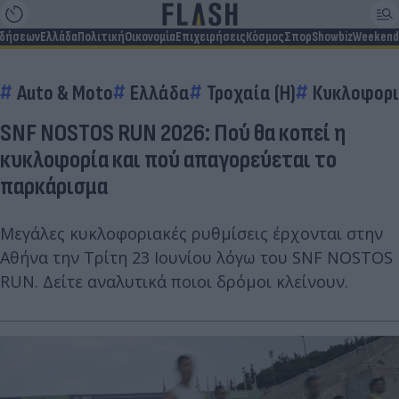
ιδήσεων
Ελλάδα
Πολιτική
Οικονομία
Επιχειρήσεις
Κόσμος
Σπορ
Showbiz
Weekend
Auto & Moto
Ελλάδα
Τροχαία (Η)
Κυκλοφορι
SNF NOSTOS RUN 2026: Πού θα κοπεί η
κυκλοφορία και πού απαγορεύεται το
παρκάρισμα
Μεγάλες κυκλοφοριακές ρυθμίσεις έρχονται στην
Αθήνα την Τρίτη 23 Ιουνίου λόγω του SNF NOSTOS
RUN. Δείτε αναλυτικά ποιοι δρόμοι κλείνουν.