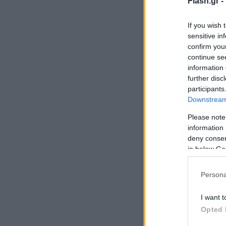
Flash.gr -
If you wish 
sensitive in
confirm you
continue se
information 
further disc
participants
Downstream 
Please note
information 
deny consent
in below Go
Persona
I want t
Opted 