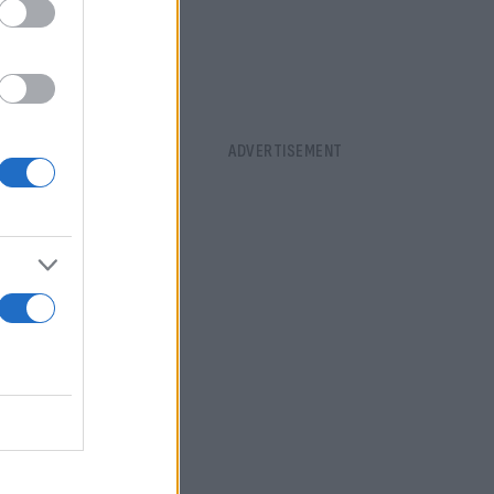
υρλιάζει
τική βολή
τεί στο
ο λόγος για