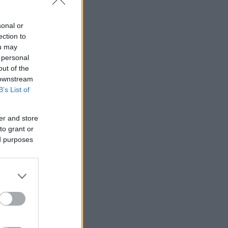
sonal or
ection to
ou may
 personal
out of the
 downstream
B’s List of
er and store
to grant or
ed purposes