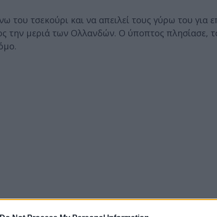
ω του τσεκούρι και να απειλεί τους γύρω του για ε
ος την μεριά των Ολλανδών. Ο ύποπτος πλησίασε, τ
όμο.