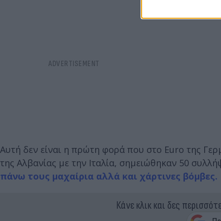
Αυτή δεν είναι η πρώτη φορά που στο Euro της Γερ
της Αλβανίας με την Ιταλία, σημειώθηκαν 50 συλλή
πάνω τους μαχαίρια αλλά και χάρτινες βόμβες.
Κάνε κλικ και δες περισσότ