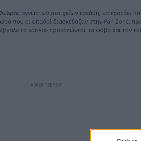
Άνδρας αγνώστων στοιχείων εθεάθη, να κρατάει πάν
ώρα που οι οπαδοί διασκέδαζαν στην Fan Zone, πρ
έβγαλε το «όπλο» προκαλώντας το φόβο και τον τρ