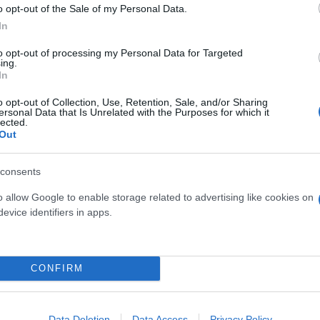
o opt-out of the Sale of my Personal Data.
In
to opt-out of processing my Personal Data for Targeted
ing.
In
o opt-out of Collection, Use, Retention, Sale, and/or Sharing
ersonal Data that Is Unrelated with the Purposes for which it
lected.
Out
ρχές ξεκίνησαν πυρά εναντίον του με το κόσμο να ο
consents
εί. Αρχικά ένας αστυνομικός έριξε μια προειδοποιη
o allow Google to enable storage related to advertising like cookies on
θησαν κι άλλες, με αποτέλεσμα ο δράστης να σωριασ
evice identifiers in apps.
ουν γίνει γνωστές οι προθέσεις του άντρα και ούτε 
CONFIRM
Data Deletion
Data Access
Privacy Policy