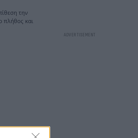
πίθεση την
ο πλήθος και