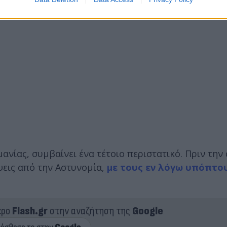
μανίας, συμβαίνει ένα τέτοιο περιστατικό. Πριν τη
ψεις από την Αστυνομία,
με τους εν λόγω υπόπτου
ερο
Flash.gr
στην αναζήτηση της
Google