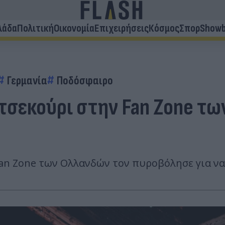
λάδα
Πολιτική
Οικονομία
Επιχειρήσεις
Κόσμος
Σπορ
Showb
Γερμανία
Ποδόσφαιρο
τσεκούρι στην Fan Zone τω
an Zone των Ολλανδών τον πυροβόλησε για να