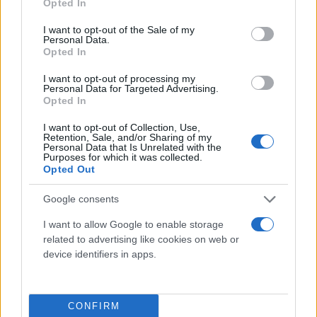
Opted In
use your data for below specified purposes in below Google
«Είπα στον πρόεδρο (του Κοινοβουλίου) ότι
consent section.
I want to opt-out of the Sale of my
Personal Data.
επιθυμώ να παραιτηθώ από την πρωθυπουργία»,
Opted In
πρόσθεσε, διευκρινίζοντας ωστόσο ότι θα
I want to opt-out of processing my
επιχειρήσει να σχηματίσει μονοκομματική
Personal Data for Targeted Advertising.
κυβέρνηση και να λάβει ξανά ψήφο εμπιστοσύνης.
Opted In
I want to opt-out of Collection, Use,
Retention, Sale, and/or Sharing of my
Personal Data that Is Unrelated with the
Purposes for which it was collected.
Οι Πράσινοι ανακοίνωσαν νωρίτερα ότι αποχωρούν
Opted Out
από τον κυβερνητικό συνασπισμό, επειδή
Google consents
καταψηφίστηκε ο προϋπολογισμός στο
Κοινοβούλιο. «Θέλαμε να έχουμε την έγκριση ώστε
I want to allow Google to enable storage
related to advertising like cookies on web or
να προωθήσουμε πράσινες πολιτικές. Δεν είναι
device identifiers in apps.
δουλειά του κόμματος των Πρασίνων να εφαρμόζει
έναν προϋπολογισμό τον οποίο
διαπραγματεύτηκαν οι Σουηδοί Δημοκράτες», είπε
CONFIRM