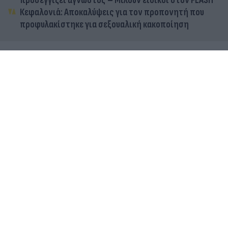
προσεγγίζει άγνωστος – Μιλούν ειδικοί στον FLASH
Κεφαλονιά: Αποκαλύψεις για τον προπονητή που
προφυλακίστηκε για σεξουαλική κακοποίηση