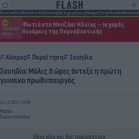
ιδήσεων
Ελλάδα
Πολιτική
Οικονομία
Επιχειρήσεις
Κόσμος
Σπορ
Showbiz
Weekend
Φωτιά στο Μουζάκι Ηλείας – Ισχυρές
BREAKING
δυνάμεις της Πυροσβεστικής
NEWS
Κόσμος
Παραίτηση
Σουηδία
Σουηδία: Μόλις 8 ώρες άντεξε η πρώτη
γυναίκα πρωθυπουργός
24.11.2021 19:56
Μαύρα
Σαραντοπούλου
Κάνε κλικ και δες περισσότερο