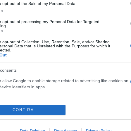
o opt-out of the Sale of my Personal Data.
In
 ο Κυριάκος Μητσοτάκης , με τον πρωθυπουργό να
ύνακ, την οικονομία της χώρας μας και το μετανασ
to opt-out of processing my Personal Data for Targeted
ing.
In
 δύο για το τανγκό » τόνισε ο πρωθυπουργός Κυρι
o opt-out of Collection, Use, Retention, Sale, and/or Sharing
ετανού ομολόγου του Ρίσι Σούνακ να ακυρώσει τη
ersonal Data that Is Unrelated with the Purposes for which it
lected.
Out
κ. Σούνακ μετά το περιστατικό και πως σε κάθε περ
consents
ό που συνέβη.
o allow Google to enable storage related to advertising like cookies on
evice identifiers in apps.
 κάτι που αφορά την εγχώρια πολιτική σκηνή του Ην
η Βρετανία έχουν μια μακρά παράδοση.
CONFIRM
ερο
Flash.gr
στην αναζήτηση της
Google
Data Deletion
Data Access
Privacy Policy