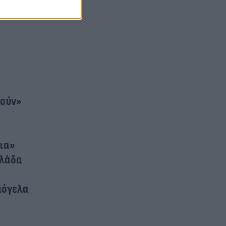
τούν»
εια»
λλάδα
μόγελα