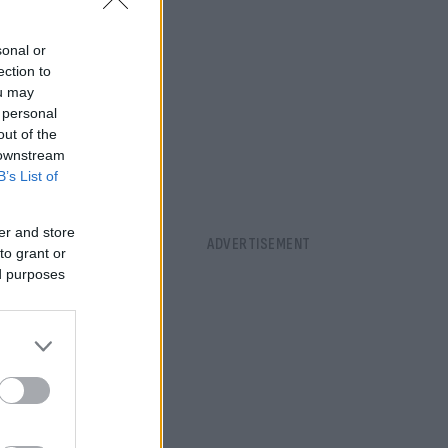
χή»,
sonal or
ection to
ou may
 personal
out of the
 downstream
B’s List of
er and store
to grant or
ed purposes
 με τον