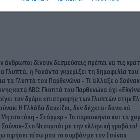
ν άνθρωποι δίνουν δεσμεύσεις πρέπει να τις κρα
α Γλυπτά, η Ρουάντα γκρεμίζει τη δημοφιλία του
α τα Γλυπτά του Παρθενώνα - Τί άλλαξε ο Σούνακ
νης κατά ABC: Γλυπτά του Παρθενώνα όχι «Ελγίν
νοίγει τον δρόμο επιστροφής των Γλυπτών στην Ε
νακ: Η Ελλάδα δανείζει, δεν δέχεται δανεικά
Μητσοτάκη - Στάρμερ - Το παρασκήνιο και τα χα
» Σούνακ-Στο Ντουμπάι με την ελληνική γραβάτα!
ω αφήσει πίσω μου το συμβάν με τον Σούνακ