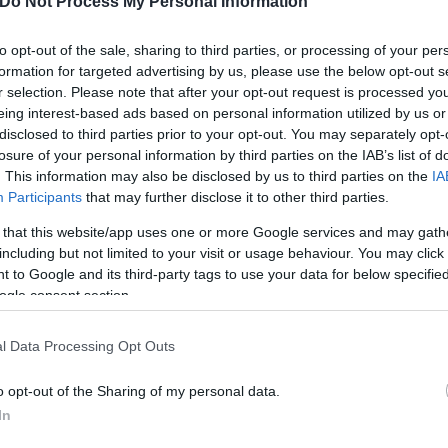
Do Not Process My Personal Information
ρη: τα μάρμαρα αποκτήθηκαν νόμιμα εκείνη την επο
to opt-out of the sale, sharing to third parties, or processing of your per
formation for targeted advertising by us, please use the below opt-out s
r selection. Please note that after your opt-out request is processed y
eing interest-based ads based on personal information utilized by us or
disclosed to third parties prior to your opt-out. You may separately opt-
losure of your personal information by third parties on the IAB’s list of
. This information may also be disclosed by us to third parties on the
IA
Participants
that may further disclose it to other third parties.
 that this website/app uses one or more Google services and may gath
including but not limited to your visit or usage behaviour. You may click 
 to Google and its third-party tags to use your data for below specifi
ogle consent section.
l Data Processing Opt Outs
χω αφήσει πίσω μου το συμβάν
o opt-out of the Sharing of my personal data.
In