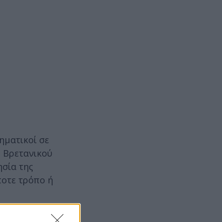
ηματικοί σε
υ Βρετανικού
ησία της
ποτε τρόπο ή