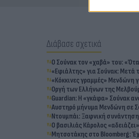
Διάβασε σχετικά
Ο Σούνακ τον «χαβά» του: «Ότα
«Εφιάλτης» για Σούνακ: Μετά τ
«Κόκκινες γραμμές» Μενδώνη γι
Οργή των Ελλήνων της Μελβούρ
Guardian: Η «γκάφα» Σούνακ α
Αυστηρό μήνυμα Μενδώνη σε Σού
Ντουμπάι: Ξαφνική συνάντηση 
Ο βασιλιάς Κάρολος «αδειάζει
Μητσοτάκης στο Bloomberg: Έχ