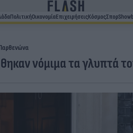
λάδα
Πολιτική
Οικονομία
Επιχειρήσεις
Κόσμος
Σπορ
Showb
 Παρθενώνα
ήθηκαν νόμιμα τα γλυπτά τ