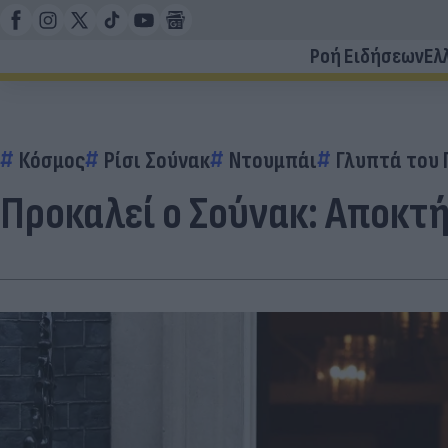
Ροή Ειδήσεων
Ελ
Κόσμος
Ρίσι Σούνακ
Ντουμπάι
Γλυπτά του
Προκαλεί ο Σούνακ: Αποκτ