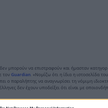
 δεν μπορούν να επιστραφούν και ήμασταν κατηγορ
ε τον
Guardian
. «Νομίζω ότι η ίδια η ιστοσελίδα το
έπει ο παραλήπτης να αναγνωρίσει τη νόμιμη ιδιοκτ
Έλληνες δεν έχουν υποδείξει ότι είναι με οποιονδή