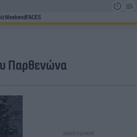
iz
Weekend
FACES
ου Παρθενώνα