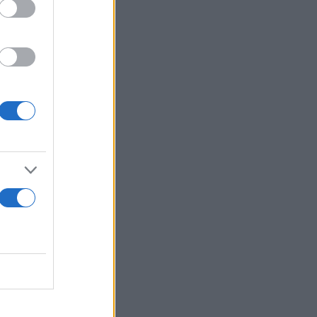
 αναφέρεται
τευτικό.
άκος
ν
ίπτωση δεν
ωμένου