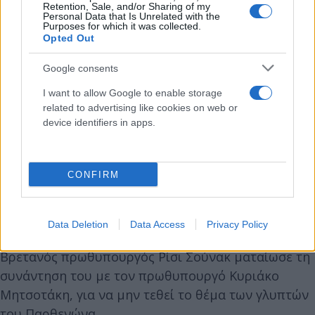
Retention, Sale, and/or Sharing of my
Personal Data that Is Unrelated with the
Purposes for which it was collected.
Opted Out
Google consents
I want to allow Google to enable storage
related to advertising like cookies on web or
device identifiers in apps.
Ο βασιλιάς Κάρολος, ο οποίος έχει ελληνικές ρίζες,
έχει επιλέξει και άλλες φορές να φορέσει την ίδια
CONFIRM
γραβάτα προκειμένου να τιμήσει την καταγωγή
του. Μάλιστα η στιλιστική του επιλογή προκάλεσε
σχόλια, καθώς έγινε λίγες ώρες, μετά το
Data Deletion
Data Access
Privacy Policy
διπλωματικό επεισόδιο στο Λονδίνο όπου ο
Βρετανός πρωθυπουργός Ρίσι Σούνακ ματαίωσε τη
συνάντηση του με τον πρωθυπουργό Κυριάκο
Μητσοτάκη, για να μην τεθεί το θέμα των γλυπτών
του Παρθενώνα.