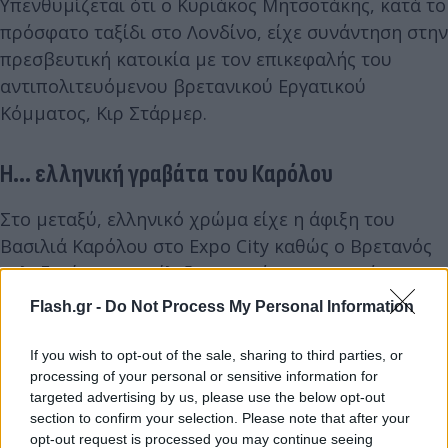
Υπενθυμίζεται ότι ο Κυριάκος Μητσοτάκης, κατά το
πρόσφατο ταξίδι στο Λονδίνο, είχε συνάντηση στην
πρεσβευτική κατοικία με τον επικεφαλής του
αντιπολιτευόμενου βρετανικού Εργατικού
Κόμματος, Κιρ Στάρμερ.
Η... ελληνική γραβάτα του Καρόλου
Στο μεταξύ, ελληνικό χρώμα είχε η άφιξη του
Βασιλιά Καρόλου στο Expo City καθώς ο Βρετανός
γαλαζοαίματος επέλεξε για ακόμη μια φορά να
φορέσει γραβάτα με μικρές ελληνικές σημαίες,
Flash.gr -
Do Not Process My Personal Information
όπως φαίνεται στη φωτογραφία που ακολουθεί. Ο
βασιλιάς Κάρολος βρέθηκε σήμερα στη σύνοδο των
If you wish to opt-out of the sale, sharing to third parties, or
processing of your personal or sensitive information for
COP28 για την κλιματική αλλαγή στο Ντουμπάι, και
targeted advertising by us, please use the below opt-out
κήρυξε τα εγκαίνια της Συνόδου.
section to confirm your selection. Please note that after your
opt-out request is processed you may continue seeing