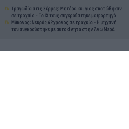
Τραγωδία στις Σέρρες: Μητέρα και γιος σκοτώθηκαν
σε τροχαίο - Το ΙΧ τους συγκρούστηκε με φορτηγό
Μύκονος: Νεκρός 42χρονος σε τροχαίο - Η μηχανή
του συγκρούστηκε με αυτοκίνητο στην Άνω Μερά