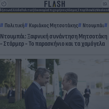
ιδήσεων
Ελλάδα
Πολιτική
Οικονομία
Επιχειρήσεις
Κόσμος
Σπορ
Showbiz
Weekend
Πολιτική
Κυριάκος Μητσοτάκης
Ντουμπάι
Ντουμπάι: Ξαφνική συνάντηση Μητσοτάκη
- Στάρμερ - Το παρασκήνιο και τα χαμόγελα