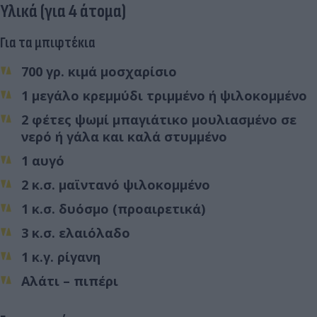
Υλικά (για 4 άτομα)
Για τα μπιφτέκια
700 γρ. κιμά μοσχαρίσιο
1 μεγάλο κρεμμύδι τριμμένο ή ψιλοκομμένο
2 φέτες ψωμί μπαγιάτικο μουλιασμένο σε
νερό ή γάλα και καλά στυμμένο
1 αυγό
2 κ.σ. μαϊντανό ψιλοκομμένο
1 κ.σ. δυόσμο (προαιρετικά)
3 κ.σ. ελαιόλαδο
1 κ.γ. ρίγανη
Αλάτι – πιπέρι