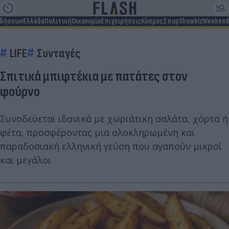
ιδήσεων
Ελλάδα
Πολιτική
Οικονομία
Επιχειρήσεις
Κόσμος
Σπορ
Showbiz
Weekend
LIFE
Συνταγές
Σπιτικά μπιφτέκια με πατάτες στον
φούρνο
Συνοδεύεται ιδανικά με χωριάτικη σαλάτα, χόρτα ή
φέτα, προσφέροντας μια ολοκληρωμένη και
παραδοσιακή ελληνική γεύση που αγαπούν μικροί
και μεγάλοι