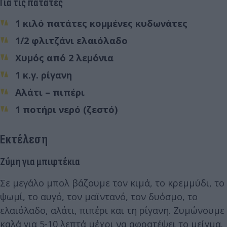
Για τις πατάτες
1 κιλό πατάτες κομμένες κυδωνάτες
1/2 φλιτζάνι ελαιόλαδο
Χυμός από 2 λεμόνια
1 κ.γ. ρίγανη
Αλάτι – πιπέρι
1 ποτήρι νερό (ζεστό)
Εκτέλεση
Ζύμη για μπιφτέκια
Σε μεγάλο μπολ βάζουμε τον κιμά, το κρεμμύδι, το
ψωμί, το αυγό, τον μαϊντανό, τον δυόσμο, το
ελαιόλαδο, αλάτι, πιπέρι και τη ρίγανη. Ζυμώνουμε
καλά για 5-10 λεπτά μέχρι να αφρατέψει το μείγμα.