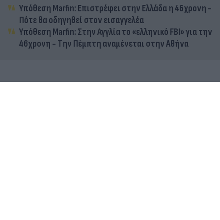
Υπόθεση Marfin: Επιστρέφει στην Ελλάδα η 46χρονη -
Πότε θα οδηγηθεί στον εισαγγελέα
Υπόθεση Marfin: Στην Αγγλία το «ελληνικό FBI» για την
46χρονη - Την Πέμπτη αναμένεται στην Αθήνα