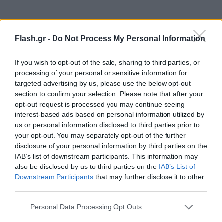
Flash.gr -
Do Not Process My Personal Information
If you wish to opt-out of the sale, sharing to third parties, or
processing of your personal or sensitive information for
targeted advertising by us, please use the below opt-out
section to confirm your selection. Please note that after your
opt-out request is processed you may continue seeing
interest-based ads based on personal information utilized by
us or personal information disclosed to third parties prior to
your opt-out. You may separately opt-out of the further
Πατάτες
disclosure of your personal information by third parties on the
IAB’s list of downstream participants. This information may
Καθαρίζουμε και κόβουμε τις πατάτες κυδωνάτες.
also be disclosed by us to third parties on the
IAB’s List of
Τις βάζουμε στο ταψί, τις περιχύνουμε με το
Downstream Participants
that may further disclose it to other
third parties.
ελαιόλαδο, το λεμόνι, τη ρίγανη, αλάτι, πιπέρι και
προσθέτουμε το ποτήρι με το ζεστό νερό.
Please note that this website/app uses one or more Google
Personal Data Processing Opt Outs
services and may gather and store information including but
Ανακατεύουμε καλά να πάνε τα υγρά παντού.