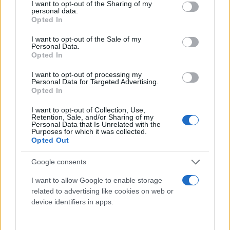
not limited to your visit or usage behaviour. You may click to
I want to opt-out of the Sharing of my
personal data.
grant or deny consent to Google and its third-party tags to
Opted In
Μπιφτέκια
use your data for below specified purposes in below Google
consent section.
I want to opt-out of the Sale of my
Πλάθουμε τα μπιφτέκια και τα τοποθετούμε
Personal Data.
Opted In
ανάμεσα στις πατάτες στο ταψί.
I want to opt-out of processing my
Personal Data for Targeted Advertising.
Opted In
I want to opt-out of Collection, Use,
Retention, Sale, and/or Sharing of my
Personal Data that Is Unrelated with the
Purposes for which it was collected.
Opted Out
Google consents
I want to allow Google to enable storage
related to advertising like cookies on web or
device identifiers in apps.