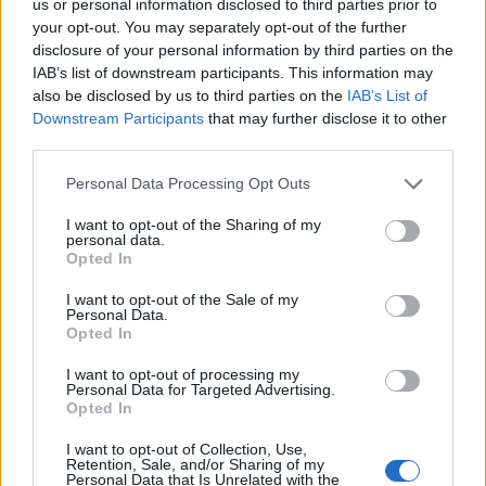
us or personal information disclosed to third parties prior to
your opt-out. You may separately opt-out of the further
disclosure of your personal information by third parties on the
IAB’s list of downstream participants. This information may
also be disclosed by us to third parties on the
IAB’s List of
Downstream Participants
that may further disclose it to other
third parties.
Please note that this website/app uses one or more Google
Personal Data Processing Opt Outs
services and may gather and store information including but
not limited to your visit or usage behaviour. You may click to
I want to opt-out of the Sharing of my
personal data.
grant or deny consent to Google and its third-party tags to
Opted In
use your data for below specified purposes in below Google
consent section.
I want to opt-out of the Sale of my
Personal Data.
Opted In
I want to opt-out of processing my
Personal Data for Targeted Advertising.
Opted In
Ο 37χρονος είχε δηλώσει ότι θέλει να επιστρέψει
δυνατός από τον τραυματισμό του και να δείξει ότι
I want to opt-out of Collection, Use,
Retention, Sale, and/or Sharing of my
μπορεί σε τέτοια ηλικία και μετά από μακροχρόνια
Personal Data that Is Unrelated with the