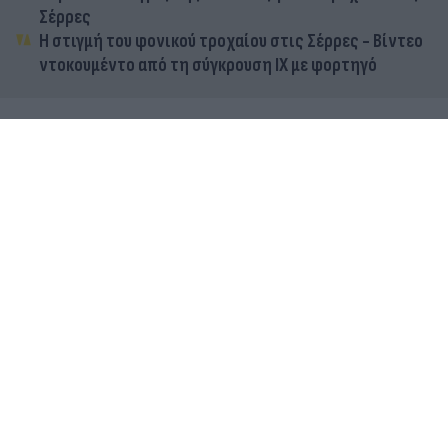
Σέρρες
Η στιγμή του φονικού τροχαίου στις Σέρρες - Βίντεο
ντοκουμέντο από τη σύγκρουση ΙΧ με φορτηγό