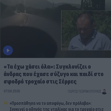
«Τα έχω χάσει όλα»: Συγκλονίζει ο
άνδρας που έχασε σύζυγο και παιδί στο
σφοδρό τροχαίο στις Σέρρες
07.08.2026
ΓΙΏΡΓΟΣ ΓΕΩΡΓΑΚΌΠΟΥΛΟΣ
«Προσπάθησα να το αποφύγω, δεν πρόλαβα»:
Συγκινεί ο οδηγός της νταλίκας για το τροχαίο στις