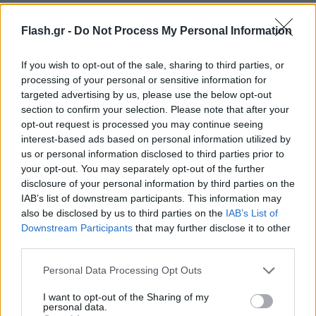
Flash.gr -
Do Not Process My Personal Information
If you wish to opt-out of the sale, sharing to third parties, or
processing of your personal or sensitive information for
Περισσότεροι από 90 εργαζόμενοι του Ομίλου
,
targeted advertising by us, please use the below opt-out
section to confirm your selection. Please note that after your
βρέθηκαν στα δύο νησιά για να βοηθήσουν
opt-out request is processed you may continue seeing
έμπρακτα στην προστασία του θαλάσσιου
interest-based ads based on personal information utilized by
περιβάλλοντος, συμμετέχοντας εθελοντικά στη
us or personal information disclosed to third parties prior to
δράση. Μέσα σε δύο ημέρες, οι εθελοντές υπό την
your opt-out. You may separately opt-out of the further
disclosure of your personal information by third parties on the
καθοδήγηση της Aegean Rebreath, συνέλλεξαν
IAB’s list of downstream participants. This information may
περισσότερα από περίπου
3.800 ανακυκλώσιμα
also be disclosed by us to third parties on the
IAB’s List of
αντικείμενα
μεταξύ των οποίων πλαστικά,
Downstream Participants
that may further disclose it to other
third parties.
ελαστικά οχημάτων, μέταλλα, αλουμίνια, γυαλιά,
κεραμικά κτλ. τα οποία στη συνέχεια
Please note that this website/app uses one or more Google
Personal Data Processing Opt Outs
services and may gather and store information including but
ταξινομήθηκαν ανά υλικό, με επόμενο σταθμό, την
not limited to your visit or usage behaviour. You may click to
I want to opt-out of the Sharing of my
ανακύκλωση τους.
personal data.
grant or deny consent to Google and its third-party tags to