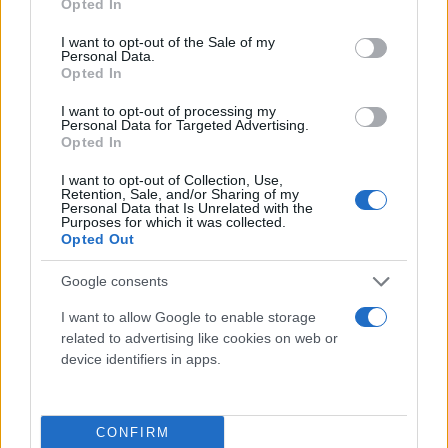
Opted In
use your data for below specified purposes in below Google
consent section.
η
Η 8
Περιβαλλοντική απόΔραση αποτελεί μια
I want to opt-out of the Sale of my
Personal Data.
πρωτοβουλία που ενώνει τη γνώση με τη δράση,
Opted In
δημιουργώντας προστιθέμενη αξία για τις τοπικές
I want to opt-out of processing my
κοινωνίες και τις επόμενες γενιές.
Personal Data for Targeted Advertising.
Opted In
Ο Επιτελικός Διευθυντής Διοίκησης &
I want to opt-out of Collection, Use,
Retention, Sale, and/or Sharing of my
Μετασχηματισμού και επικεφαλής της ομάδας
Personal Data that Is Unrelated with the
Purposes for which it was collected.
Υπεύθυνης και Βιώσιμης Ανάπτυξης του Ομίλου
Opted Out
Attica, κος Παναγιώτης Παπαδόδημας, δήλωσε
Google consents
σχετικά: «Η 8η Περιβαλλοντική απόΔραση του
Ομίλου Attica στη Ρόδο και τη Χάλκη αποτέλεσε
I want to allow Google to enable storage
related to advertising like cookies on web or
μια ακόμη ευκαιρία να βρεθούμε δίπλα στους
device identifiers in apps.
νησιώτες και στις ανάγκες της τοπικής κοινωνίας.
Μέσα από τη συνεργασία μας με την Aegean
Rebreath και τους Πράκτορες του Πλανήτη αλλά
CONFIRM