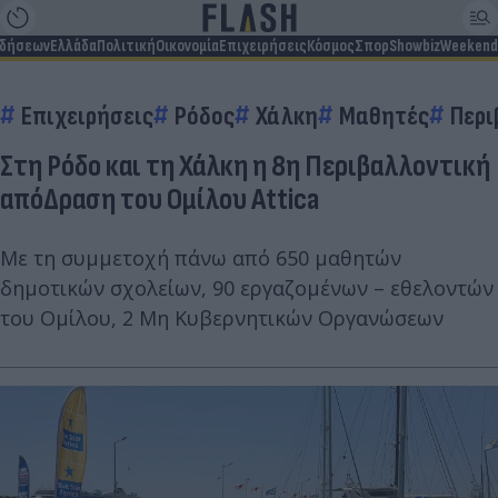
ιδήσεων
Ελλάδα
Πολιτική
Οικονομία
Επιχειρήσεις
Κόσμος
Σπορ
Showbiz
Weekend
Επιχειρήσεις
Ρόδος
Χάλκη
Μαθητές
Περι
Στη Ρόδο και τη Χάλκη η 8η Περιβαλλοντική
απόΔραση του Ομίλου Attica
Με τη συμμετοχή πάνω από 650 μαθητών
δημοτικών σχολείων, 90 εργαζομένων – εθελοντών
του Ομίλου, 2 Μη Κυβερνητικών Οργανώσεων