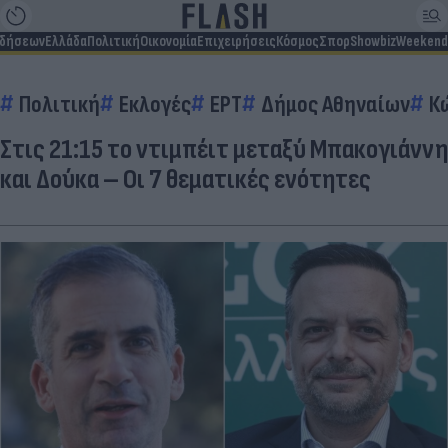
ιδήσεων
Ελλάδα
Πολιτική
Οικονομία
Επιχειρήσεις
Κόσμος
Σπορ
Showbiz
Weekend
Πολιτική
Εκλογές
ΕΡΤ
Δήμος Αθηναίων
Κ
Στις 21:15 το ντιμπέιτ μεταξύ Μπακογιάννη
και Δούκα – Οι 7 θεματικές ενότητες