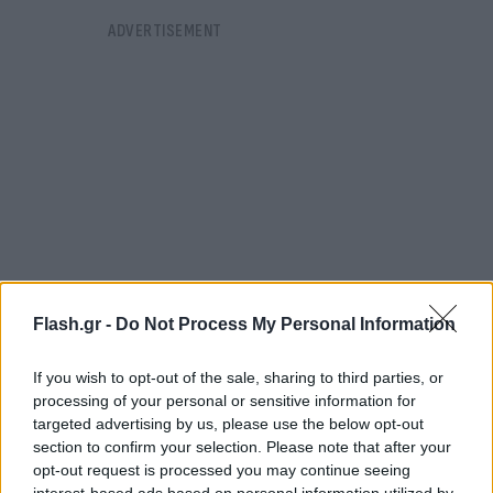
Flash.gr -
Do Not Process My Personal Information
If you wish to opt-out of the sale, sharing to third parties, or
processing of your personal or sensitive information for
1. Λειτουργία της πόλης
targeted advertising by us, please use the below opt-out
2. Ασφάλεια
section to confirm your selection. Please note that after your
3. Κλιματική αλλαγή/ανθεκτικότητα
opt-out request is processed you may continue seeing
interest-based ads based on personal information utilized by