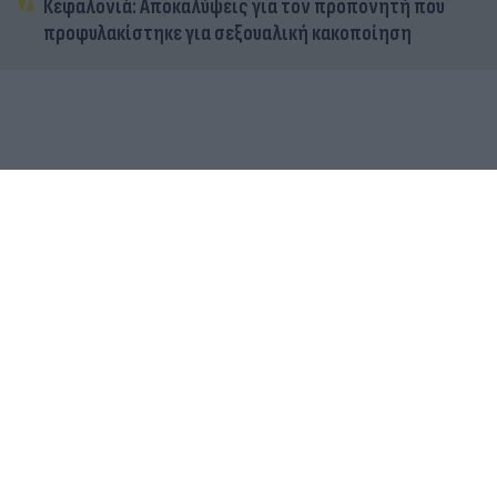
Κεφαλονιά: Αποκαλύψεις για τον προπονητή που
προφυλακίστηκε για σεξουαλική κακοποίηση