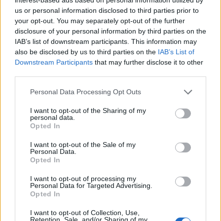
4. Υποδομές/Ανάπτυξη
us or personal information disclosed to third parties prior to
5. Κοινωνική πολιτική
your opt-out. You may separately opt-out of the further
6. Πολιτισμός
disclosure of your personal information by third parties on the
7. Ελεύθερη ενότητα
IAB’s list of downstream participants. This information may
also be disclosed by us to third parties on the
IAB’s List of
Downstream Participants
that may further disclose it to other
Οι δημοσιογράφοι θα θέσουν 14 ερωτήσεις,
third parties.
διάρκειας έως 30’’ η καθεμιά. Η χρονική διάρκεια
Please note that this website/app uses one or more Google
Personal Data Processing Opt Outs
κάθε απάντησης θα είναι έως δύο λεπτά. Κάθε
services and may gather and store information including but
δημοσιογράφος θα έχει δικαίωμα υποβολής μιας
not limited to your visit or usage behaviour. You may click to
I want to opt-out of the Sharing of my
personal data.
grant or deny consent to Google and its third-party tags to
συμπληρωματικής ερώτησης (follow up).
Opted In
use your data for below specified purposes in below Google
consent section.
I want to opt-out of the Sale of my
Personal Data.
Ερωτήσεις (έως τρεις) θα μπορούν να υποβάλουν
Opted In
και οι δύο υποψήφιοι μεταξύ τους. Επίσης, οι
I want to opt-out of processing my
Κώστας Μπακογιάννης και Χάρης Δούκας θα έχουν
Personal Data for Targeted Advertising.
το δικαίωμα να κάνουν έως πέντε παρεμβάσεις,
Opted In
ενάμισι λεπτού η καθεμιά, όποτε το επιλέξουν.
I want to opt-out of Collection, Use,
Retention, Sale, and/or Sharing of my