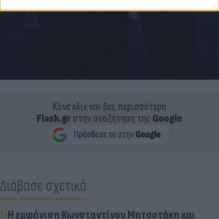
Κάνε κλικ και δες περισσότερο
Flash.gr
στην αναζήτηση της
Google
Διάβασε σχετικά
Η εμφάνιση Κωνσταντίνου Μητσοτάκη και