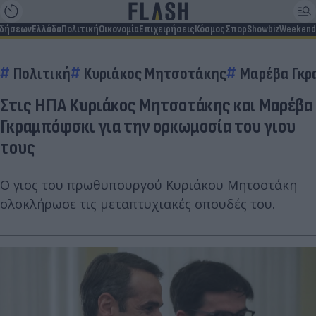
ιδήσεων
Ελλάδα
Πολιτική
Οικονομία
Επιχειρήσεις
Κόσμος
Σπορ
Showbiz
Weekend
Πολιτική
Κυριάκος Μητσοτάκης
Μαρέβα Γκ
Στις ΗΠΑ Κυριάκος Μητσοτάκης και Μαρέβα
Γκραμπόφσκι για την ορκωμοσία του γιου
τους
Ο γιος του πρωθυπουργού Κυριάκου Μητσοτάκη
ολοκλήρωσε τις μεταπτυχιακές σπουδές του.