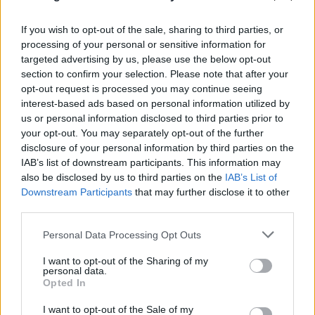
If you wish to opt-out of the sale, sharing to third parties, or
«Νονός της AI» προειδοποιεί: Σε λίγο δεν θα
processing of your personal or sensitive information for
μπορούμε να «ξεπεράσουμε» νοητικά την
targeted advertising by us, please use the below opt-out
section to confirm your selection. Please note that after your
Τεχνητή Νοημοσύνη
opt-out request is processed you may continue seeing
interest-based ads based on personal information utilized by
08.08.2026
ΧΡΙΣΤΌΔΟΥΛΟΣ ΣΚΟΎΝΤΑΣ
us or personal information disclosed to third parties prior to
your opt-out. You may separately opt-out of the further
disclosure of your personal information by third parties on the
IAB’s list of downstream participants. This information may
also be disclosed by us to third parties on the
IAB’s List of
Downstream Participants
that may further disclose it to other
third parties.
Please note that this website/app uses one or more Google
Personal Data Processing Opt Outs
services and may gather and store information including but
not limited to your visit or usage behaviour. You may click to
I want to opt-out of the Sharing of my
personal data.
grant or deny consent to Google and its third-party tags to
Opted In
use your data for below specified purposes in below Google
consent section.
I want to opt-out of the Sale of my