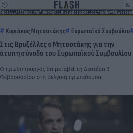
ιδήσεων
Ελλάδα
Πολιτική
Οικονομία
Επιχειρήσεις
Κόσμος
Σπορ
Showbiz
Weekend
Κυριάκος Μητσοτάκης
Ευρωπαϊκό Συμβούλιο
Στις Βρυξέλλες ο Μητσοτάκης για την
άτυπη σύνοδο του Ευρωπαϊκού Συμβουλίου
Ο πρωθυπουργός θα μεταβεί τη Δευτέρα 3
Φεβρουαρίου στη βελγική πρωτεύουσα.