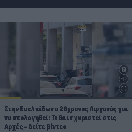
Στην Ευελπίδων ο 26χρονος Αφγανός για
να απολογηθεί: Τι θα ισχυριστεί στις
Αρχές - Δείτε βίντεο