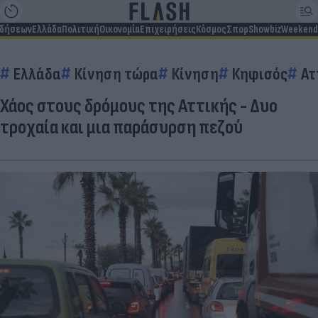
ιδήσεων
Ελλάδα
Πολιτική
Οικονομία
Επιχειρήσεις
Κόσμος
Σπορ
Showbiz
Weekend
Ελλάδα
Κίνηση τώρα
Κίνηση
Κηφισός
Ατ
Χάος στους δρόμους της Αττικής - Δυο
τροχαία και μια παράσυρση πεζού