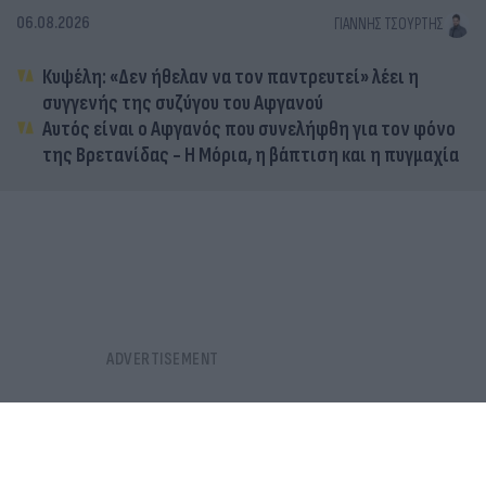
06.08.2026
ΓΙΆΝΝΗΣ ΤΣΟΎΡΤΗΣ
Κυψέλη: «Δεν ήθελαν να τον παντρευτεί» λέει η
συγγενής της συζύγου του Αφγανού
Αυτός είναι ο Αφγανός που συνελήφθη για τον φόνο
της Βρετανίδας - Η Μόρια, η βάπτιση και η πυγμαχία