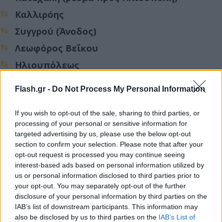
Καλλιρόης
Συγγρού (Άνοδος)
Λεωφόρος Βεΐκου
Ηλιουπόλεως
Πέτρου Ράλλη - Ύψος Θηβών
Flash.gr -
Do Not Process My Personal Information
Λεωφόρος Καποδιστρίου
If you wish to opt-out of the sale, sharing to third parties, or
Λ. Ποσειδώνος (Αλίμου έως Καραϊσκάκη
processing of your personal or sensitive information for
-ρεύμα προς Πειραιά)
targeted advertising by us, please use the below opt-out
section to confirm your selection. Please note that after your
Προς το παρόν, η κίνηση στους υπόλοιπους
opt-out request is processed you may continue seeing
interest-based ads based on personal information utilized by
δρόμους του λεκανοπεδίου αλλά και του κέντρου
us or personal information disclosed to third parties prior to
της πρωτεύουσας διεξάγεται ομαλά.
your opt-out. You may separately opt-out of the further
disclosure of your personal information by third parties on the
IAB’s list of downstream participants. This information may
also be disclosed by us to third parties on the
IAB’s List of