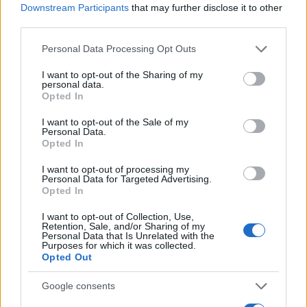
Downstream Participants
that may further disclose it to other
third parties.
Please note that this website/app uses one or more Google
Personal Data Processing Opt Outs
services and may gather and store information including but
not limited to your visit or usage behaviour. You may click to
I want to opt-out of the Sharing of my
personal data.
grant or deny consent to Google and its third-party tags to
Opted In
use your data for below specified purposes in below Google
consent section.
I want to opt-out of the Sale of my
Personal Data.
Opted In
I want to opt-out of processing my
Personal Data for Targeted Advertising.
Opted In
I want to opt-out of Collection, Use,
Στην Αττική Οδό
παρατηρούνται καθυστερήσεις
Retention, Sale, and/or Sharing of my
Personal Data that Is Unrelated with the
στο ρεύμα προς Αεροδρόμιο: 15-20 λεπτών από
Purposes for which it was collected.
κόμβο Δημοκρατίας έως κόμβο Κηφισίας, 10-15
Opted Out
λεπτών στην έξοδο για Λαμία.
Google consents