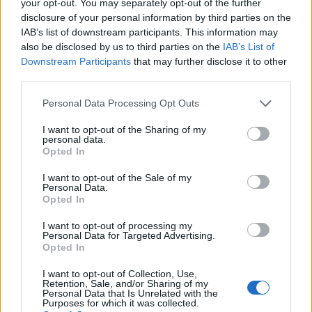
your opt-out. You may separately opt-out of the further
disclosure of your personal information by third parties on the
IAB’s list of downstream participants. This information may
also be disclosed by us to third parties on the
IAB’s List of
Downstream Participants
that may further disclose it to other
third parties.
Please note that this website/app uses one or more Google
Personal Data Processing Opt Outs
services and may gather and store information including but
not limited to your visit or usage behaviour. You may click to
I want to opt-out of the Sharing of my
personal data.
grant or deny consent to Google and its third-party tags to
Opted In
use your data for below specified purposes in below Google
consent section.
I want to opt-out of the Sale of my
Personal Data.
Opted In
I want to opt-out of processing my
Personal Data for Targeted Advertising.
Opted In
I want to opt-out of Collection, Use,
Retention, Sale, and/or Sharing of my
Personal Data that Is Unrelated with the
Purposes for which it was collected.