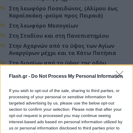
Στη λεωφόρο Ποσειδώνος, (Αλίμου έως
Καραϊσκάκη -ρεύμα προς Πειραιά)
Στη λεωφόρο Μεσογείων
Στη Σταδίου και στη Πανεπιστημίου
Στην Αχαρνών από το ύψος των Αγίων
Αναργύρων μέχρι και τα Κάτω Πατήσια
Στη Λιοσίων από το ύψος της οδόυ
Στρατηγού Καλλάρη μέχρι την Αττική και τα
Flash.gr -
δυο ρεύματα βρίσκονται στο «κόκκινο»
Do Not Process My Personal Information
Στη Λεωφόρο Αθηνών κυρίως στο ρεύμα
If you wish to opt-out of the sale, sharing to third parties, or
ανόδου από τη διασταύρωση με την
processing of your personal or sensitive information for
Κωσταντινουπόλεως μέχρι τον Ελαιώνα και
targeted advertising by us, please use the below opt-out
από το Δαφνί μέχρι τα Διυλιστήρια
section to confirm your selection. Please note that after your
opt-out request is processed you may continue seeing
Σε δρόμους γύρω από το λιμάνι του Πειραιά
interest-based ads based on personal information utilized by
us or personal information disclosed to third parties prior to