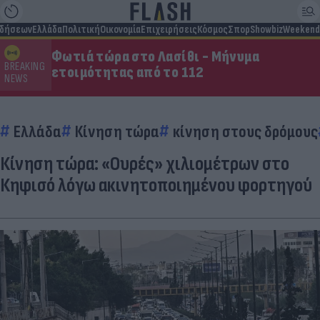
ιδήσεων
Ελλάδα
Πολιτική
Οικονομία
Επιχειρήσεις
Κόσμος
Σπορ
Showbiz
Weekend
Φωτιά τώρα στο Λασίθι - Μήνυμα
BREAKING
ετοιμότητας από το 112
NEWS
Ελλάδα
Κίνηση τώρα
κίνηση στους δρόμους
Κίνηση τώρα: «Ουρές» χιλιομέτρων στο
Κηφισό λόγω ακινητοποιημένου φορτηγού