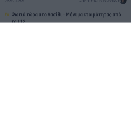
06.08.2026
ΔΗΜΉΤΡΗΣ ΠΑΠΑΪΩΆΝΝΟΥ
Φωτιά τώρα στο Λασίθι - Μήνυμα ετοιμότητας από
το 112
Πόρτο Γερμενό: Από τον καταπράσινο παράδεισο σε
ένα βουνό από στάχτες - Οι εικόνες μετά την φωτιά