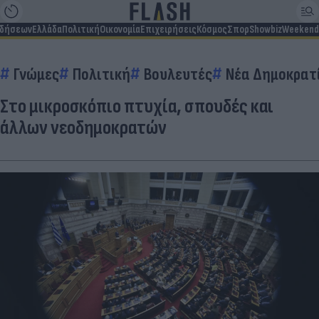
ιδήσεων
Ελλάδα
Πολιτική
Οικονομία
Επιχειρήσεις
Κόσμος
Σπορ
Showbiz
Weekend
Γνώμες
Πολιτική
Βουλευτές
Νέα Δημοκρατί
Στο μικροσκόπιο πτυχία, σπουδές και
άλλων νεοδημοκρατών