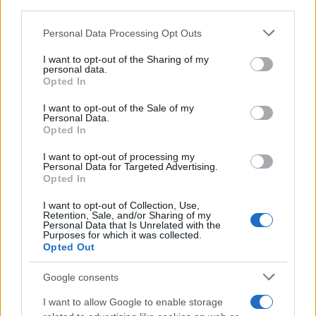
third parties.
Please note that this website/app uses one or more Google
Personal Data Processing Opt Outs
services and may gather and store information including but
not limited to your visit or usage behaviour. You may click to
I want to opt-out of the Sharing of my
personal data.
grant or deny consent to Google and its third-party tags to
Opted In
use your data for below specified purposes in below Google
consent section.
I want to opt-out of the Sale of my
Personal Data.
Opted In
I want to opt-out of processing my
Personal Data for Targeted Advertising.
Opted In
I want to opt-out of Collection, Use,
Retention, Sale, and/or Sharing of my
Personal Data that Is Unrelated with the
Purposes for which it was collected.
Opted Out
Google consents
Οπότε, φαντάζομαι, πως έτσι ή αλλιώς θα έχει
μεγάλο ενδιαφέρον το παρασκήνιο στις εκλογικές
I want to allow Google to enable storage