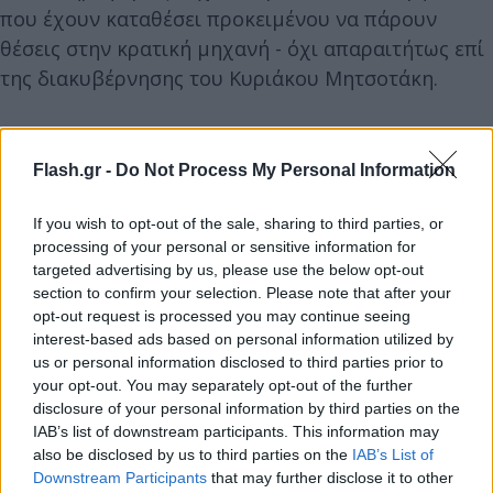
που έχουν καταθέσει προκειμένου να πάρουν
θέσεις στην κρατική μηχανή - όχι απαραιτήτως επί
της διακυβέρνησης του Κυριάκου Μητσοτάκη.
Περίεργη «μανιέρα» ανοίγει και οι εκλογές δεν είναι
δα και τόσο μακριά.
Flash.gr -
Do Not Process My Personal Information
If you wish to opt-out of the sale, sharing to third parties, or
processing of your personal or sensitive information for
targeted advertising by us, please use the below opt-out
section to confirm your selection. Please note that after your
opt-out request is processed you may continue seeing
interest-based ads based on personal information utilized by
us or personal information disclosed to third parties prior to
your opt-out. You may separately opt-out of the further
disclosure of your personal information by third parties on the
IAB’s list of downstream participants. This information may
also be disclosed by us to third parties on the
IAB’s List of
Downstream Participants
that may further disclose it to other