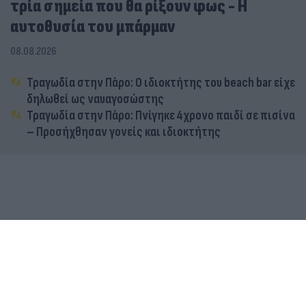
τρία σημεία που θα ρίξουν φως - Η
αυτοθυσία του μπάρμαν
08.08.2026
Τραγωδία στην Πάρο: Ο ιδιοκτήτης του beach bar είχε
δηλωθεί ως ναυαγοσώστης
Τραγωδία στην Πάρο: Πνίγηκε 4χρονο παιδί σε πισίνα
– Προσήχθησαν γονείς και ιδιοκτήτης