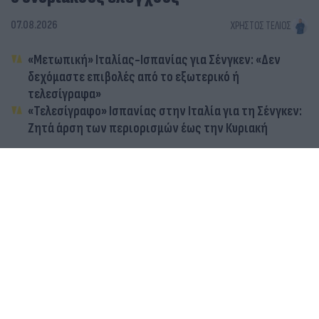
07.08.2026
ΧΡΉΣΤΟΣ ΤΈΛΙΟΣ
«Μετωπική» Ιταλίας-Ισπανίας για Σένγκεν: «Δεν
δεχόμαστε επιβολές από το εξωτερικό ή
τελεσίγραφα»
«Τελεσίγραφο» Ισπανίας στην Ιταλία για τη Σένγκεν:
Ζητά άρση των περιορισμών έως την Κυριακή