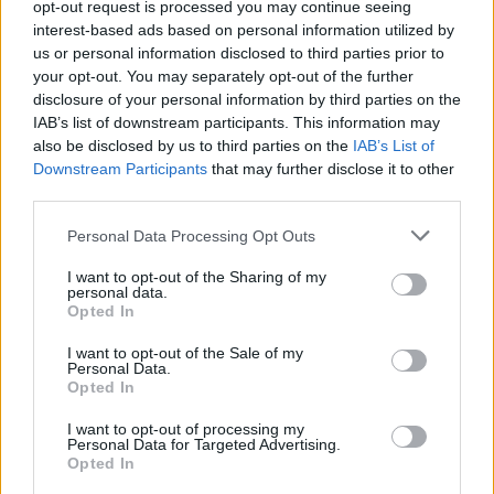
opt-out request is processed you may continue seeing
interest-based ads based on personal information utilized by
us or personal information disclosed to third parties prior to
your opt-out. You may separately opt-out of the further
Μαρσέιγ – Στρασβούργο (21:45)
disclosure of your personal information by third parties on the
IAB’s list of downstream participants. This information may
Η Μαρσέιγ βρίσκεται σε εξαιρετική αγωνιστική
also be disclosed by us to third parties on the
IAB’s List of
κατάσταση
και διεκδικεί τον τίτλο στη Ligue 1,
Downstream Participants
that may further disclose it to other
third parties.
παρά τη διαφορά των επτά βαθμών από την Παρί
Σεν Ζερμέν. Η ομάδα του Ιγκόρ Τούντορ είναι
Please note that this website/app uses one or more Google
Personal Data Processing Opt Outs
αήττητη για έξι αγώνες, με πέντε νίκες σε αυτό το
services and may gather and store information including but
not limited to your visit or usage behaviour. You may click to
I want to opt-out of the Sharing of my
διάστημα, δείχνοντας να έχει βρει τον ρυθμό της.
personal data.
grant or deny consent to Google and its third-party tags to
Opted In
use your data for below specified purposes in below Google
consent section.
Από την άλλη, το Στρασβούργο έχει
κάνει αίσθηση
I want to opt-out of the Sale of my
Personal Data.
με την επιθετική του παραγωγικότητα
,
Opted In
σκοράροντας πολλά γκολ στα τελευταία του
I want to opt-out of processing my
παιχνίδια και καταγράφοντας τρία σερί «τρίποντα»
Personal Data for Targeted Advertising.
Opted In
με ισάριθμα Over. Η αναμέτρηση αυτή αναμένεται