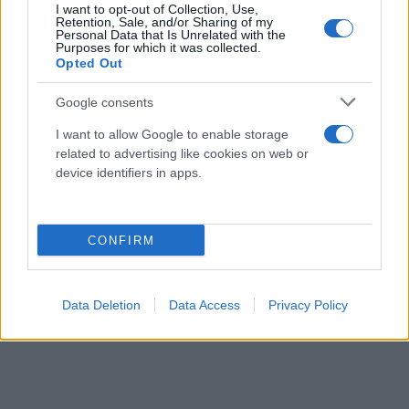
να προσφέρει πολλές συγκινήσεις και με βάση τα
I want to opt-out of Collection, Use,
Retention, Sale, and/or Sharing of my
προηγούμενα αποτελέσματα των δύο ομάδων, το
Personal Data that Is Unrelated with the
Purposes for which it was collected.
G/G είναι η πιο λογική επιλογή για την αναμέτρηση
Opted Out
στο 1.70 στις
εταιρίες στοιχήματος
.
Google consents
ΣΤΟΙΧΗΜΑΤΙΚΕΣ ΕΠΙΛΟΓΕΣ
I want to allow Google to enable storage
related to advertising like cookies on web or
ΒΕΛ – 19/1, 14:30 - Κόρτραϊκ – Άντερλεχτ: 2
device identifiers in apps.
(Απόδοση: 1.90)
ΟΛΛ – 19/1, 15:30 - Χέρενφεν – Άγιαξ: Goal / Goal
CONFIRM
(1.70)
ΓΑΛ – 19/1, 21:45 - Μαρσέιγ – Στρασβούργο: Goal /
Goal (1.70)
Data Deletion
Data Access
Privacy Policy