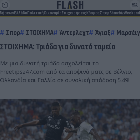
ιδήσεων
Ελλάδα
Πολιτική
Οικονομία
Επιχειρήσεις
Κόσμος
Σπορ
Showbiz
Weekend
Σπορ
ΣΤΟΙΧΗΜΑ
Άντερλεχτ
Άγιαξ
Μαρσέιγ
ΣΤΟΙΧΗΜΑ: Τριάδα για δυνατό ταμείο
Με μια δυνατή τριάδα ασχολείται το
Freetips247.com από τα αποψινά ματς σε Βέλγιο,
Ολλανδία και Γαλλία σε συνολική απόδοση 5.49!