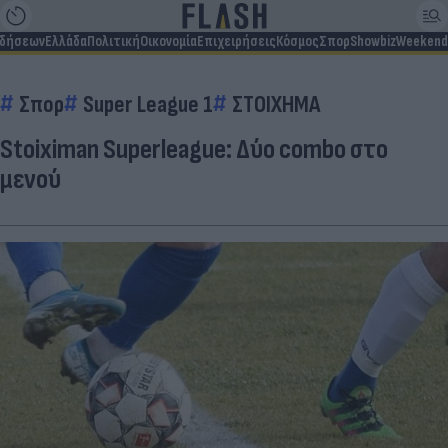
ιδήσεων
Ελλάδα
Πολιτική
Οικονομία
Επιχειρήσεις
Κόσμος
Σπορ
Showbiz
Weekend
Σπορ
Super League 1
ΣΤΟΙΧΗΜΑ
Stoiximan Superleague: Δύο combo στο
μενού