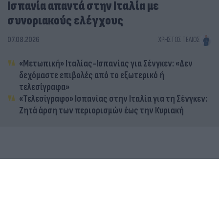
Ισπανία απαντά στην Ιταλία με
συνοριακούς ελέγχους
07.08.2026
ΧΡΉΣΤΟΣ ΤΈΛΙΟΣ
«Μετωπική» Ιταλίας-Ισπανίας για Σένγκεν: «Δεν
δεχόμαστε επιβολές από το εξωτερικό ή
τελεσίγραφα»
«Τελεσίγραφο» Ισπανίας στην Ιταλία για τη Σένγκεν:
Ζητά άρση των περιορισμών έως την Κυριακή