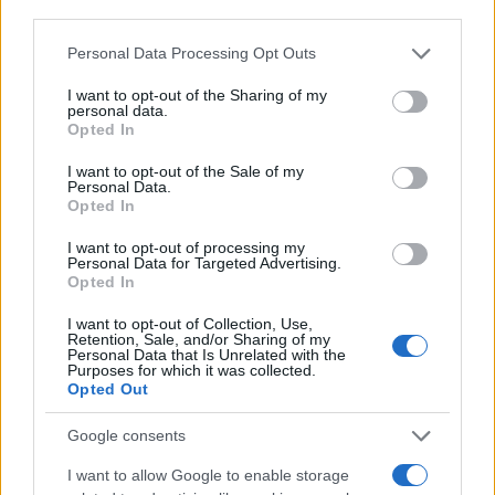
third parties.
Please note that this website/app uses one or more Google
Personal Data Processing Opt Outs
services and may gather and store information including but
not limited to your visit or usage behaviour. You may click to
I want to opt-out of the Sharing of my
personal data.
grant or deny consent to Google and its third-party tags to
Opted In
use your data for below specified purposes in below Google
consent section.
I want to opt-out of the Sale of my
Personal Data.
Opted In
I want to opt-out of processing my
Personal Data for Targeted Advertising.
Η δεύτερη επιλογή της ημέρας προκύπτει από το
Opted In
παιχνίδι ΠΑΣ Γιάννινα – ΠΑΟΚ και είναι το combo
I want to opt-out of Collection, Use,
X2 & Under 2.5, που βρίσκεται σε απόδοση 2.07. Οι
Retention, Sale, and/or Sharing of my
Personal Data that Is Unrelated with the
γηπεδούχοι αναμένεται να παρουσιαστούν με έναν
Purposes for which it was collected.
Opted Out
αρκετά αμυντικό προσανατολισμό και να παίξουν
για δύο αποτελέσματα, την ώρα που ο «Δικέφαλος
Google consents
του Βορρά» έχει δείξει πως είναι ικανός να διασπά
I want to allow Google to enable storage
κλειστές άμυνες, αλλά και πως όπου δεν μπορεί να