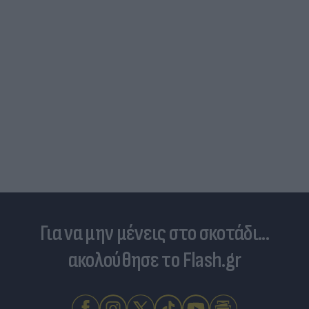
Για να μην μένεις στο σκοτάδι...
ακολούθησε το Flash.gr