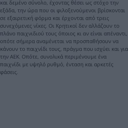
και δεμένο σύνολο, έχοντας θέσει ως στόχο την
εξάδα, την ώρα που οι φιλοξενούμενοι βρίσκονται
σε εξαιρετική φόρμα και έρχονται από τρεις
συνεχόμενες νίκες. Οι Κρητικοί δεν αλλάζουν το
πλάνο παιχνιδιού τους όποιος κι αν είναι απέναντι,
οπότε σήμερα αναμένεται να προσπαθήσουν να
κάνουν το παιχνίδι τους, πράγμα που ισχύει και για
την ΑΕΚ. Οπότε, συνολικά περιμένουμε ένα
παιχνίδι με υψηλό ρυθμό, ένταση και αρκετές
φάσεις.