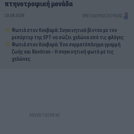
πτηνοτροφική μονάδα
10.08.2026
ΧΡΙΣΤΌΔΟΥΛΟΣ ΣΚΟΎΝΤΑΣ
Φωτιά στον Κουβαρά: Συγκινητικό βίντεο με τον
ρεπόρτερ της ΕΡΤ να σώζει χελώνα από τις φλόγες
Φωτιά στον Κουβαρά: Ένα συρματόπλεγμα γραμμή
ζωής και θανάτου - Η συγκινητική φωτό με τις
χελώνες