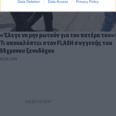
Data Deletion
Data Access
Privacy Policy
«Έλεγε να μην ρωτούν για τον πατέρα του»:
Τι αποκαλύπτει στον FLASH συγγενής του
55χρονου ξενοδόχου
05.08.2026