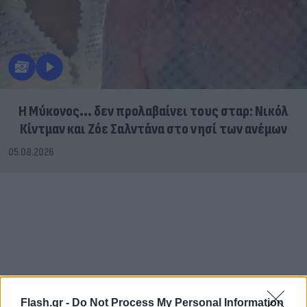
Η Μύκονος... δεν προλαβαίνει τους σταρ: Νικόλ
Κίντμαν και Ζόε Σαλντάνα στο νησί των ανέμων
05.08.2026
Flash.gr -
Do Not Process My Personal Information