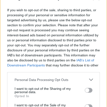
If you wish to opt-out of the sale, sharing to third parties, or
processing of your personal or sensitive information for
targeted advertising by us, please use the below opt-out
section to confirm your selection. Please note that after your
opt-out request is processed you may continue seeing
interest-based ads based on personal information utilized by
us or personal information disclosed to third parties prior to
your opt-out. You may separately opt-out of the further
disclosure of your personal information by third parties on the
IAB’s list of downstream participants. This information may
also be disclosed by us to third parties on the
IAB’s List of
Downstream Participants
that may further disclose it to other
third parties.
Please note that this website/app uses one or more Google
Personal Data Processing Opt Outs
services and may gather and store information including but
not limited to your visit or usage behaviour. You may click to
I want to opt-out of the Sharing of my
personal data.
grant or deny consent to Google and its third-party tags to
Opted In
use your data for below specified purposes in below Google
consent section.
I want to opt-out of the Sale of my