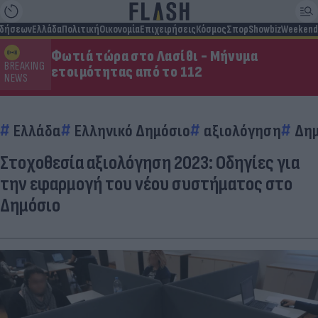
ιδήσεων
Ελλάδα
Πολιτική
Οικονομία
Επιχειρήσεις
Κόσμος
Σπορ
Showbiz
Weekend
Φωτιά τώρα στο Λασίθι - Μήνυμα
BREAKING
ετοιμότητας από το 112
NEWS
Ελλάδα
Ελληνικό Δημόσιο
αξιολόγηση
Δημ
Στοχοθεσία αξιολόγηση 2023: Οδηγίες για
την εφαρμογή του νέου συστήματος στο
Δημόσιο