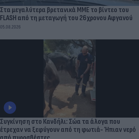
Στα μεγαλύτερα βρετανικά ΜΜΕ το βίντεο του
FLASH από τη μεταγωγή του 26χρονου Αφγανού
05.08.2026
Συγκίνηση στο Κανδήλι: Σώα τα άλογα που
έτρεχαν να ξεφύγουν από τη φωτιά- Ήπιαν νερό
από πυροσβέστες