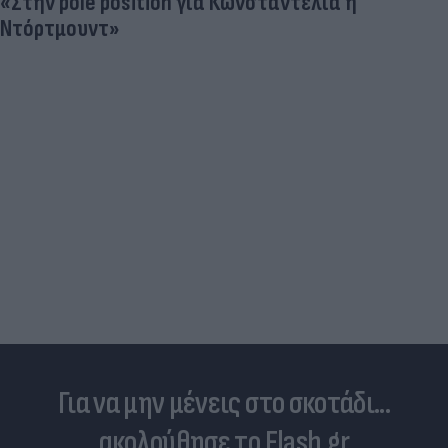
Νέο εμφύτευμα για τον καρκίνο των ωοθηκών
χορηγεί θεραπεία και "κατασκοπεύει" τον όγκο
Για να μην μένεις στο σκοτάδι...
ακολούθησε το Flash.gr