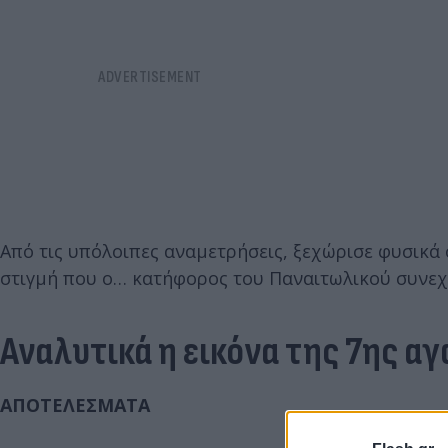
Από τις υπόλοιπες αναμετρήσεις, ξεχώρισε φυσικά 
στιγμή που ο… κατήφορος του Παναιτωλικού συνεχίζ
Αναλυτικά η εικόνα της 7ης αγ
ΑΠΟΤΕΛΕΣΜΑΤΑ