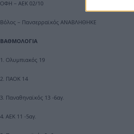
ΟΦΗ – ΑΕΚ 02/10
Βόλος – Πανσερραϊκός ΑΝΑΒΛΗΘΗΚΕ
ΒΑΘΜΟΛΟΓΙΑ
1. Ολυμπιακός 19
2. ΠΑΟΚ 14
3. Παναθηναϊκός 13 -6αγ.
4. ΑΕΚ 11 -5αγ.