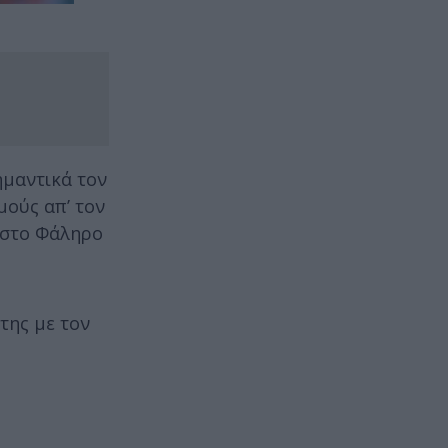
ημαντικά τον
μούς απ’ τον
» στο Φάληρο
 της με τον