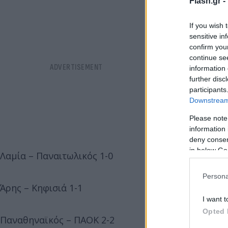
Flash.gr -
If you wish 
sensitive in
confirm you
continue se
information 
further disc
participants
Downstream 
Please note
information 
deny consent
in below Go
Λαμία – Παναιτωλικός 1-0
Persona
Άρης – Κηφισιά 1-1
I want t
Opted 
Παναθηναϊκός – ΠΑΟΚ 2-2