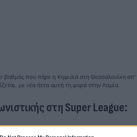
ο βαθμός που πήρε η Κηφισιά στη Θεσσαλονίκη απ’ 
εται, με νέα ήττα αυτή τη φορά στην Λαμία.
ωνιστικής στη Super League: