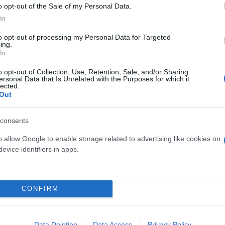
o opt-out of the Sale of my Personal Data.
In
to opt-out of processing my Personal Data for Targeted
ing.
In
o opt-out of Collection, Use, Retention, Sale, and/or Sharing
ersonal Data that Is Unrelated with the Purposes for which it
lected.
Out
consents
o allow Google to enable storage related to advertising like cookies on
evice identifiers in apps.
CONFIRM
Data Deletion
Data Access
Privacy Policy