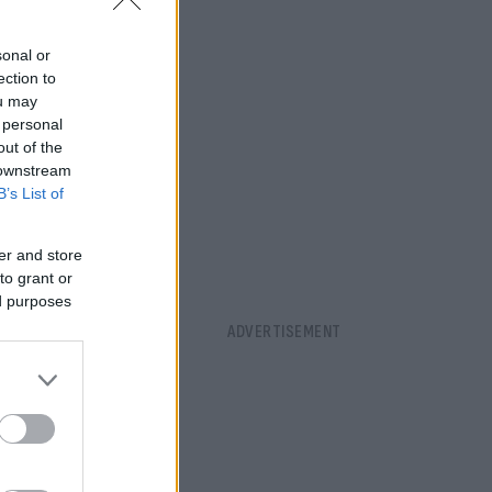
sonal or
ection to
ou may
 personal
out of the
 downstream
B’s List of
er and store
to grant or
ed purposes