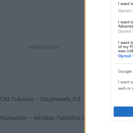
I want t
Opted 
I want 
Advertis
Opted 
I want t
of my P
was col
Opted 
Google 
I want t
web or d
ΠΑΣ Γιάννινα – Ολυμπιακός 0-3
Ατρόμητος – Αστέρας Τρίπολης 02/10