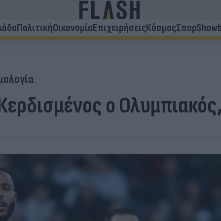
λάδα
Πολιτική
Οικονομία
Επιχειρήσεις
Κόσμος
Σπορ
Showb
μολογία
Κερδισμένος ο Ολυμπιακός,