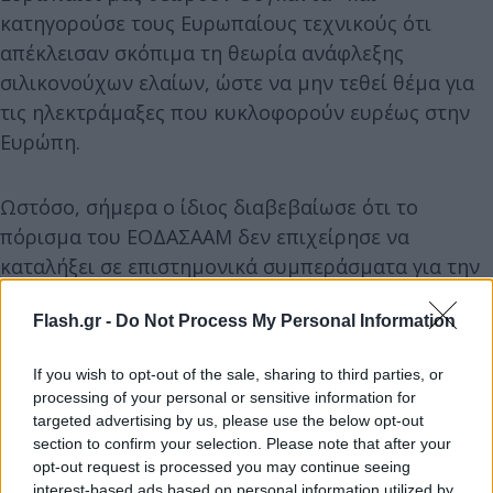
κατηγορούσε τους Ευρωπαίους τεχνικούς ότι
απέκλεισαν σκόπιμα τη θεωρία ανάφλεξης
σιλικονούχων ελαίων, ώστε να μην τεθεί θέμα για
τις ηλεκτράμαξες που κυκλοφορούν ευρέως στην
Ευρώπη.
Ωστόσο, σήμερα ο ίδιος διαβεβαίωσε ότι το
πόρισμα του ΕΟΔΑΣΑΑΜ δεν επιχείρησε να
καταλήξει σε επιστημονικά συμπεράσματα για την
πυρόσφαιρα, αλλά είχε ως στόχο την καταγραφή
Flash.gr -
Do Not Process My Personal Information
των αιτίων της τραγωδίας.
If you wish to opt-out of the sale, sharing to third parties, or
Όπως αναφέρεται στο πρακτικό:
processing of your personal or sensitive information for
targeted advertising by us, please use the below opt-out
section to confirm your selection. Please note that after your
opt-out request is processed you may continue seeing
interest-based ads based on personal information utilized by