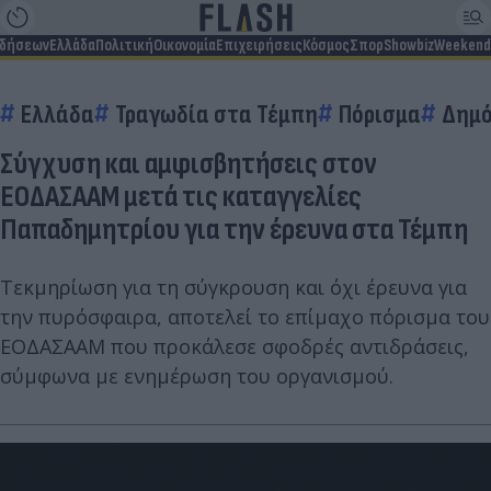
ιδήσεων
Ελλάδα
Πολιτική
Οικονομία
Επιχειρήσεις
Κόσμος
Σπορ
Showbiz
Weekend
Ελλάδα
Τραγωδία στα Τέμπη
Πόρισμα
Δημό
Σύγχυση και αμφισβητήσεις στον
ΕΟΔΑΣΑΑΜ μετά τις καταγγελίες
Παπαδημητρίου για την έρευνα στα Τέμπη
Τεκμηρίωση για τη σύγκρουση και όχι έρευνα για
την πυρόσφαιρα, αποτελεί το επίμαχο πόρισμα του
ΕΟΔΑΣΑΑΜ που προκάλεσε σφοδρές αντιδράσεις,
σύμφωνα με ενημέρωση του οργανισμού.