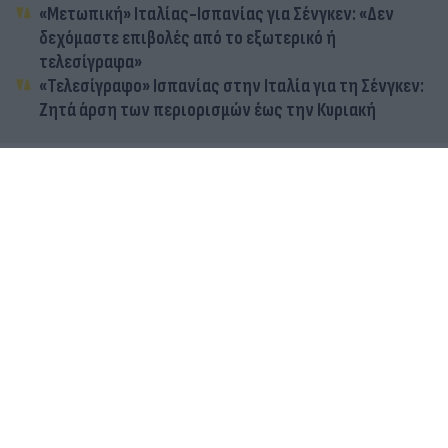
«Μετωπική» Ιταλίας-Ισπανίας για Σένγκεν: «Δεν
δεχόμαστε επιβολές από το εξωτερικό ή
τελεσίγραφα»
«Τελεσίγραφο» Ισπανίας στην Ιταλία για τη Σένγκεν:
Ζητά άρση των περιορισμών έως την Κυριακή