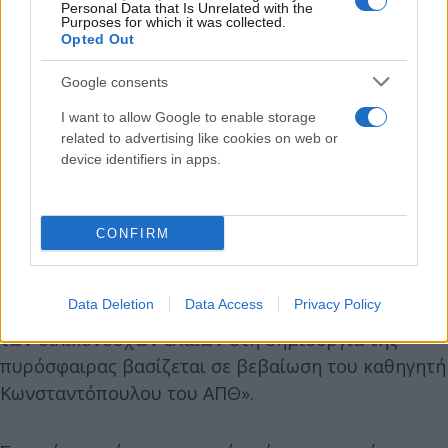
Personal Data that Is Unrelated with the
Purposes for which it was collected.
Opted Out
Google consents
I want to allow Google to enable storage
related to advertising like cookies on web or
«Το πόρισμα του ΕΟΔΑΣΑΑΜ αποτελεί
device identifiers in apps.
τεκμηριωμένη καταγραφή των σφαλμάτων που
οδήγησαν στο δυστύχημα, χωρίς να αποτελεί
επιστημονική έρευνα για την πυρόσφαιρα. Το Δ.Σ.
CONFIRM
εκφράζει την πλήρη στήριξή του στην έρευνα και
τη δουλειά της ομάδας διερεύνησης,
Data Deletion
Data Access
Privacy Policy
επισημαίνοντας ότι η εκτίμηση για τη μη εμπλοκή
των σιλικονούχων ελαίων στη δημιουργία της
πυρόσφαιρας βασίζεται σε βεβαίωση του καθηγητή
Κωνσταντόπουλου του ΑΠΘ».