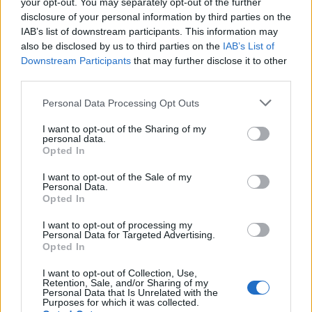
your opt-out. You may separately opt-out of the further
του οργανισμού.
disclosure of your personal information by third parties on the
IAB’s list of downstream participants. This information may
Συντακτική
also be disclosed by us to third parties on the
IAB’s List of
08.04.2025 20:45
Ομάδα
Downstream Participants
that may further disclose it to other
Flash.gr
third parties.
Please note that this website/app uses one or more Google
Personal Data Processing Opt Outs
services and may gather and store information including but
not limited to your visit or usage behaviour. You may click to
I want to opt-out of the Sharing of my
personal data.
grant or deny consent to Google and its third-party tags to
Opted In
use your data for below specified purposes in below Google
consent section.
I want to opt-out of the Sale of my
Personal Data.
Opted In
I want to opt-out of processing my
Personal Data for Targeted Advertising.
Opted In
ΕΟΔΑΣΑΑΜ: Ζητείται νέα διερεύνηση για την
πυρόσφαιρα στα Τέμπη– Προτείνεται εμπλοκή
I want to opt-out of Collection, Use,
Retention, Sale, and/or Sharing of my
του «Δημόκριτου»
Personal Data that Is Unrelated with the
Purposes for which it was collected.
Το ερώτημα προς διερεύνηση παραμένει: ποια είναι η