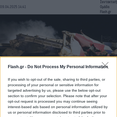
Συντακτική
09.04.2025 14:41
Ομάδα
Flash.gr
Flash.gr -
Do Not Process My Personal Information
If you wish to opt-out of the sale, sharing to third parties, or
Σύγχυση και αμφισβητήσεις στον ΕΟΔΑΣΑΑΜ
processing of your personal or sensitive information for
μετά τις καταγγελίες Παπαδημητρίου για την
targeted advertising by us, please use the below opt-out
έρευνα στα Τέμπη
section to confirm your selection. Please note that after your
opt-out request is processed you may continue seeing
Τεκμηρίωση για τη σύγκρουση και όχι έρευνα για την
interest-based ads based on personal information utilized by
πυρόσφαιρα, αποτελεί το επίμαχο πόρισμα του ΕΟΔΑΣΑΑΜ
us or personal information disclosed to third parties prior to
που προκάλεσε σφοδρές αντιδράσεις, σύμφωνα με ενημέρωση