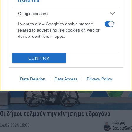
Opted Out
πραγματική αιτία δημιουργίας της πυρόσφαιρας στα Τέμπη,
εφόσον δεν ευθύνονται τα έλαια σιλικόνης;
Google consents
Συντακτική
I want to allow Google to enable storage
08.04.2025 18:44
Ομάδα
related to advertising like cookies on web or
Flash.gr
device identifiers in apps.
CONFIRM
Data Deletion
Data Access
Privacy Policy
Οι δήμοι τολμούν την κίνηση με υδρογόνο
Γιώργος
14.02.2024 18:00
Σκευοφύλαξ