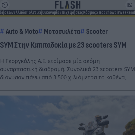
ιδήσεων
Ελλάδα
Πολιτική
Οικονομία
Επιχειρήσεις
Κόσμος
Σπορ
Showbiz
Weekend
Auto & Moto
Μοτοσικλέτα
Scooter
SYM Στην Καππαδοκία με 23 scooters SYM
Η Γκοργκόλης Α.Ε. ετοίμασε μία ακόμη
συναρπαστική διαδρομή. Συνολικά 23 scooters SYM
διάνυσαν πάνω από 3.500 χιλιόμετρα το καθένα,