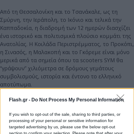
Από τη Θεσσαλονίκη και το Τσανάκαλε, ως τη
Σμύρνη, την Ιεράπολη, το Ικόνιο και τελικά την
Καππαδοκία, η διαδρομή των 12 ημερών διασχίζει
ένα ιστορικό και πολιτισμικά πλούσιο κομμάτι της
Ανατολίας. Η Κοιλάδα Περιστρέμματος, το Προκόπι,
η Σινασός, η Μαλακοπή και το Γκόρεμε είναι μόνο
μερικά από τα σημεία όπου τα scooters SYM θα
“γράψουν” χιλιόμετρα σε δρόμους γεμάτους
συμβολισμούς, ιστορία και έντονο το ελληνικό
αποτύπωμα.
Flash.gr -
Do Not Process My Personal Information
If you wish to opt-out of the sale, sharing to third parties, or
processing of your personal or sensitive information for
targeted advertising by us, please use the below opt-out
section to confirm your selection. Please note that after your