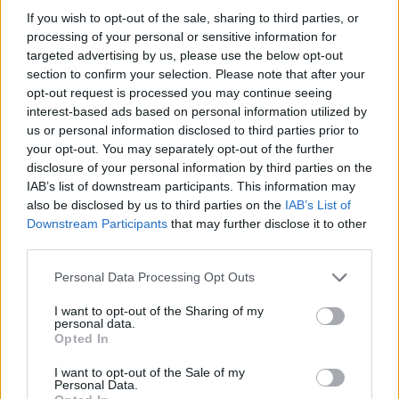
If you wish to opt-out of the sale, sharing to third parties, or
processing of your personal or sensitive information for
targeted advertising by us, please use the below opt-out
section to confirm your selection. Please note that after your
opt-out request is processed you may continue seeing
interest-based ads based on personal information utilized by
us or personal information disclosed to third parties prior to
your opt-out. You may separately opt-out of the further
disclosure of your personal information by third parties on the
IAB’s list of downstream participants. This information may
also be disclosed by us to third parties on the
IAB’s List of
Downstream Participants
that may further disclose it to other
Λίγο μετά τις 10.30 ολοκληρώθηκε ο έλεγχος στο
third parties.
λεωφορείο του υπεραστικού ΚΤΕΛ Λάρισας, από τις
Please note that this website/app uses one or more Google
Personal Data Processing Opt Outs
ειδικές δυνάμεις, χωρίς ευρήματα.
services and may gather and store information including but
not limited to your visit or usage behaviour. You may click to
I want to opt-out of the Sharing of my
personal data.
grant or deny consent to Google and its third-party tags to
Οι ειδικές δυνάμεις της ΕΛΑΣ με εκπαιδευμένα
Opted In
use your data for below specified purposes in below Google
σκυλιά πραγματοποίησαν εξονυχιστικό έλεγχο. Η
consent section.
I want to opt-out of the Sale of my
ειδοποίηση αποδείχτηκε φάρσα.
Personal Data.