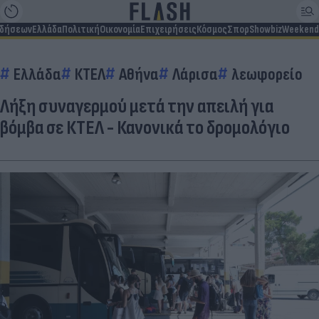
ιδήσεων
Ελλάδα
Πολιτική
Οικονομία
Επιχειρήσεις
Κόσμος
Σπορ
Showbiz
Weekend
Ελλάδα
ΚΤΕΛ
Αθήνα
Λάρισα
λεωφορείο
Λήξη συναγερμού μετά την απειλή για
βόμβα σε ΚΤΕΛ - Κανονικά το δρομολόγιο