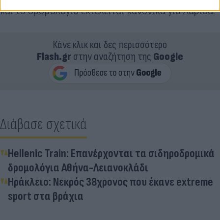
και το δρομολόγιο εκτελείται κανονικά για Λάρισα.
Κάνε κλικ και δες περισσότερο
Flash.gr
στην αναζήτηση της
Google
Διάβασε σχετικά
Hellenic Train: Επανέρχονται τα σιδηροδρομικά
δρομολόγια Αθήνα-Λειανοκλάδι
Ηράκλειο: Νεκρός 38χρονος που έκανε extreme
sport στα βράχια