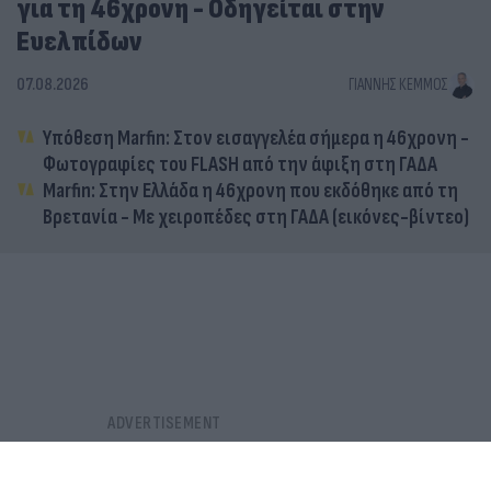
για τη 46χρονη - Οδηγείται στην
Ευελπίδων
07.08.2026
ΓΙΆΝΝΗΣ ΚΈΜΜΟΣ
Υπόθεση Marfin: Στον εισαγγελέα σήμερα η 46χρονη -
Φωτογραφίες του FLASH από την άφιξη στη ΓΑΔΑ
Marfin: Στην Ελλάδα η 46χρονη που εκδόθηκε από τη
Βρετανία - Με χειροπέδες στη ΓΑΔΑ (εικόνες-βίντεο)