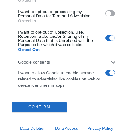
Opted In
Το λεωφορείο εκτελούσε το δρομολόγιο Αθήνα –
I want to opt-out of processing my
Personal Data for Targeted Advertising.
Λάρισα και είχε ξεκινήσει στις 7.30 από το σταθμό
Opted In
της Αθήνας. Μετά το τηλεφώνημα το υπεραστικό
I want to opt-out of Collection, Use,
λεωφορείο σταμάτησε στο Σχηματάρι με εντολή
Retention, Sale, and/or Sharing of my
Personal Data that Is Unrelated with the
της Αστυνομίας και μεταφέρθηκε στην άκρη του
Purposes for which it was collected.
Opted Out
δρόμου για έλεγχο. Με το λεωφορείο ταξίδευαν 34
επιβάτες, οι οποίοι αποβιβάστηκαν και περίμεναν
Google consents
καρτερικά τον έλεγχο.
I want to allow Google to enable storage
related to advertising like cookies on web or
Με τη λήξη του συναγερμού οι επιβάτες
device identifiers in apps.
επιβιβάστηκαν και πάλι στο ίδιο λεωφορείο και
ταξιδεύουν με προορισμό τη Λάρισα.
CONFIRM
Να σημειώσουμε ότι στο σημείο έφτασε και
δεύτερο λεωφορείο για τη μεταφορά των
Data Deletion
Data Access
Privacy Policy
επιβατών, αλλά ήδη είχε ολοκληρωθεί ο έλεγχος