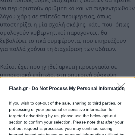
να περιοριστούν αριθμητικά και να συγκεντρωθούν
λόγου χάρη σε επίπεδο περιφέρειας, όπως
υποστηρίζει η μία σχολή σκέψης, κάτι, που, όπως
ομολογούν κυβερνητικοί παράγοντες, θα
ξεβολέψει τοπικά συμφέροντα, που επηρεάζουν
για πολλά χρόνια τη διαχείριση των υδάτων.
Καίτοι έχει προηγηθεί αρκετή προεργασία σε
υπηρεσιακό επίπεδο, στη σημερινή σύσκεψη
αναμένεται να καθορισθούν τα σχετικά
Flash.gr -
Do Not Process My Personal Information
χρονοδιαγράμματα. Σύμφωνα με τον έως τώρα
κυβερνητικό σχεδιασμό της σημερινής σύσκεψης
If you wish to opt-out of the sale, sharing to third parties, or
θα ακολουθήσει μία πιο κλειστή τις επόμενες
processing of your personal or sensitive information for
ημέρες υπό τον
Κυριάκο Μητσοτάκη
στο Μέγαρο
targeted advertising by us, please use the below opt-out
section to confirm your selection. Please note that after your
Μαξίμου, όπου και θα σταθμιστεί η ωριμότητα των
opt-out request is processed you may continue seeing
επί μέρους κυβερνητικών δράσεων, προκειμένου
interest-based ads based on personal information utilized by