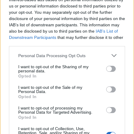
να γίνει η επίσημη παρουσίαση του Εθνικού
us or personal information disclosed to third parties prior to
Σχεδίου Διαχείρισης των Υδάτων από τον
your opt-out. You may separately opt-out of the further
disclosure of your personal information by third parties on the
πρωθυπουργό εάν όχι εντός του Ιουνίου, σίγουρα
IAB’s list of downstream participants. This information may
μέσα στις επόμενες εβδομάδες.
also be disclosed by us to third parties on the
IAB’s List of
Downstream Participants
that may further disclose it to other
third parties.
Τα στατιστικά που γεννούν ανησυχία
Please note that this website/app uses one or more Google
Personal Data Processing Opt Outs
Σύμφωνα με τα διαθέσιμα στοιχεία, η χώρα μας
services and may gather and store information including but
not limited to your visit or usage behaviour. You may click to
I want to opt-out of the Sharing of my
βρίσκεται στην 19η θέση παγκοσμίως ως προς τον
personal data.
grant or deny consent to Google and its third-party tags to
κίνδυνο εμφάνισης λειψυδρίας, καθώς την
Opted In
use your data for below specified purposes in below Google
τελευταία 10ετία καταγράφεται υπερδιπλασιασμός
consent section.
I want to opt-out of the Sale of my
Personal Data.
( +139%) στη χρήση νερού για ύδρευση ( απόληψη),
Opted In
εξαιτίας μεταξύ άλλων της αυξημένης τουριστικής
κίνησης, ενώ μεγάλο και άλυτο έως τώρα
I want to opt-out of processing my
Personal Data for Targeted Advertising.
πρόβλημα είναι τα δίκτυα διανομής, που
Opted In
εμφανίζουν απώλειες της τάξης του 50%.
I want to opt-out of Collection, Use,
Retention, Sale, and/or Sharing of my