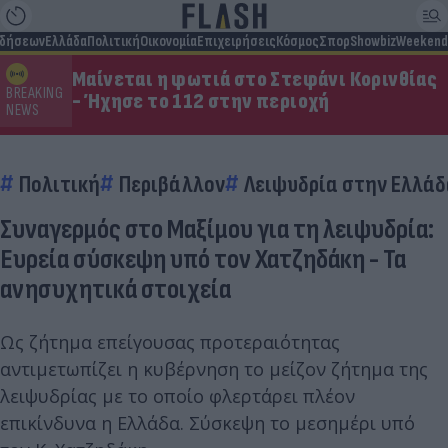
ιδήσεων
Ελλάδα
Πολιτική
Οικονομία
Επιχειρήσεις
Κόσμος
Σπορ
Showbiz
Weekend
Μαίνεται η φωτιά στο Στεφάνι Κορινθίας
BREAKING
- Ήχησε το 112 στην περιοχή
NEWS
Πολιτική
Περιβάλλον
Λειψυδρία στην Ελλάδ
Συναγερμός στο Μαξίμου για τη λειψυδρία:
Ευρεία σύσκεψη υπό τον Χατζηδάκη - Τα
ανησυχητικά στοιχεία
Ως ζήτημα επείγουσας προτεραιότητας
αντιμετωπίζει η κυβέρνηση το μείζον ζήτημα της
λειψυδρίας με το οποίο φλερτάρει πλέον
επικίνδυνα η Ελλάδα. Σύσκεψη το μεσημέρι υπό