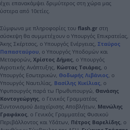
έχει επανακάμψει δριμύτερος στη χώρα μας
ύστερα από 10ετίες.
Σύμφωνα με πληροφορίες του
flash.gr
στη
σύσκεψη θα συμμετέχουν ο Υπουργός Επικρατείας,
Άκης Σκέρτσος, ο Υπουργός Ενέργειας,
Σταύρος
Παπασταύρου
, ο Υπουργός Υποδομών και
Μεταφορών
, Χρίστος Δήμας
, ο Υπουργός
Αγροτικής Ανάπτυξης,
Κώστας Τσιάρας
, ο
Υπουργός Εσωτερικών,
Θοδωρής Λιβάνιος
, ο
Υπουργός Ναυτιλίας,
Βασίλης Κικίλιας
, ο
Υφυπουργός παρά τω Πρωθυπουργώ,
Θανάσης
Κοντογεώργης
, ο Γενικός Γραμματέας
Συντονισμού Διαχείρισης Αποβλήτων,
Μανώλης
Γραφάκος
, ο Γενικός Γραμματέας Φυσικού
Περιβάλλοντος και Υδάτων,
Πέτρος Βαρελίδης
, ο
Διευθύνων Σύμβουλος της ΔΕΗ,
Γιώργος Στάσσης