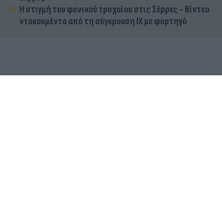
Η στιγμή του φονικού τροχαίου στις Σέρρες - Βίντεο
ντοκουμέντο από τη σύγκρουση ΙΧ με φορτηγό