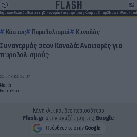
ιδήσεων
Ελλάδα
Πολιτική
Οικονομία
Επιχειρήσεις
Κόσμος
Σπορ
Showbiz
Weekend
Κόσμος
Πυροβολισμοί
Καναδάς
Συναγερμός στον Καναδά: Aναφορές για
πυροβολισμούς
25.07.2022 17:07
Μαρία
Ευσταθίου
Κάνε κλικ και δες περισσότερο
Flash.gr
στην αναζήτηση της
Google