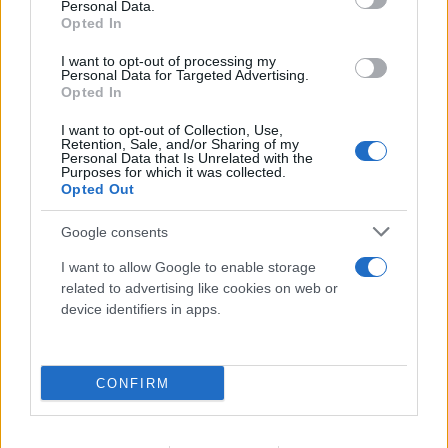
Personal Data.
Opted In
I want to opt-out of processing my
Personal Data for Targeted Advertising.
Opted In
I want to opt-out of Collection, Use,
Retention, Sale, and/or Sharing of my
Personal Data that Is Unrelated with the
Purposes for which it was collected.
Opted Out
Απόγνωση στο Πόρτο Γερμενό: «Δεν έχει μείνει
τίποτε, ό,τι βλέπεις το έφτιαξα με τα χέρια μου»
Google consents
08.08.2026
I want to allow Google to enable storage
related to advertising like cookies on web or
device identifiers in apps.
CONFIRM