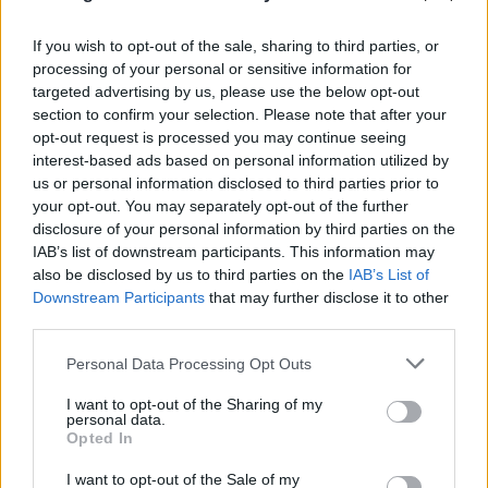
If you wish to opt-out of the sale, sharing to third parties, or
processing of your personal or sensitive information for
targeted advertising by us, please use the below opt-out
section to confirm your selection. Please note that after your
opt-out request is processed you may continue seeing
interest-based ads based on personal information utilized by
us or personal information disclosed to third parties prior to
your opt-out. You may separately opt-out of the further
disclosure of your personal information by third parties on the
IAB’s list of downstream participants. This information may
also be disclosed by us to third parties on the
IAB’s List of
Downstream Participants
that may further disclose it to other
Ταϊλάνδη: Η στιγμή που ο 14χρονος ανοίγει πυρ
third parties.
σε σχολείο και προκαλεί μακελειό
Please note that this website/app uses one or more Google
Personal Data Processing Opt Outs
08.08.2026
services and may gather and store information including but
not limited to your visit or usage behaviour. You may click to
I want to opt-out of the Sharing of my
personal data.
grant or deny consent to Google and its third-party tags to
Opted In
use your data for below specified purposes in below Google
consent section.
I want to opt-out of the Sale of my