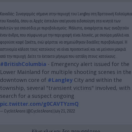
Καναδάς: Συναγερμός σήμανε στην περιοχή του Langley στη Βρετανική Κολούμπια
του Καναδά, όπου οι Αρχές έστειλαν επείγουσα ειδοποίηση στα κινητά των
πολιτών για επεισόδια με πυροβολισμούς. Μάλιστα, αναφέρεται πως αναζητούν
έναν άνδρα, που σύμφωνα με την περιγραφή είναι λευκός, με σκούρα μαλλιά και
φορούσε καφέ ζακέτα, ενώ φέρεται να σημειώθηκαν δεκάδες πυροβολισμοί. Η
αστυνομία κάλεσε τους κατοίκους να είναι προσεκτικοί και να μείνουν μακριά
από την περιοχή. Δείτε το έκτακτο μήνυμα που εστάλη στους κατοίκους.
#BritishColumbia
- Emergency alert issued for the
Lower Mainland for multiple shooting scenes in the
downtown core of
#Langley
City and within the
township, several "transient victims" involved, with
search for a suspect ongoing
pic.twitter.com/g0CAVTYzmQ
— CyclistAnons (@CyclistAnons)
July 25, 2022
Κάνε κλικ και δες περισσότερο