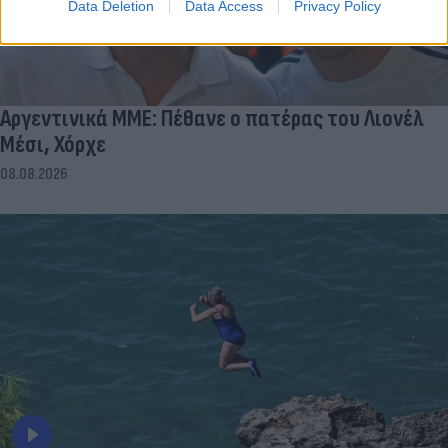
Data Deletion
Data Access
Privacy Policy
Αργεντινικά ΜΜΕ: Πέθανε ο πατέρας του Λιονέλ
Μέσι, Χόρχε
08.08.2026