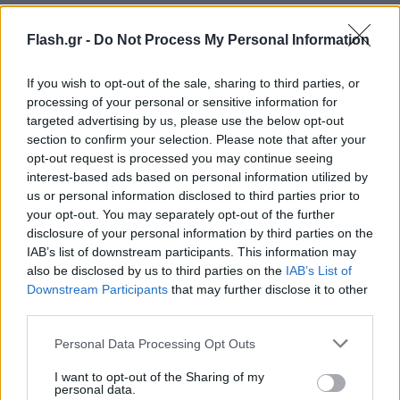
Σε ένα μπολ, ανακατεύουμε το αλεύρι με το
μπέικιν πάουντερ (και το αλάτι, αν
Flash.gr -
Do Not Process My Personal Information
βάλουμε).
If you wish to opt-out of the sale, sharing to third parties, or
Προσθέτουμε σταδιακά το μείγμα αλευριού
processing of your personal or sensitive information for
στο υγρό μείγμα, ζυμώνοντας απαλά μέχρι
targeted advertising by us, please use the below opt-out
να έχουμε μια μαλακή και εύπλαστη ζύμη
section to confirm your selection. Please note that after your
που δεν κολλάει στα χέρια.
opt-out request is processed you may continue seeing
interest-based ads based on personal information utilized by
Προθερμαίνουμε τον φούρνο στους 180°C
us or personal information disclosed to third parties prior to
(αντιστάσεις ή 170°C στον αέρα).
your opt-out. You may separately opt-out of the further
Πλάθουμε τα κουλουράκια σε πλεξούδες, S,
disclosure of your personal information by third parties on the
IAB’s list of downstream participants. This information may
μπαλίτσες ή ό,τι σχήμα θέλουμε.
also be disclosed by us to third parties on the
IAB’s List of
Τα τοποθετούμε σε ταψί με λαδόκολλα,
Downstream Participants
that may further disclose it to other
αλείφουμε με το χτυπημένο αυγό και, αν
third parties.
θέλουμε, πασπαλίζουμε με λίγο σουσάμι.
Please note that this website/app uses one or more Google
Personal Data Processing Opt Outs
Ψήνουμε για 15-20 λεπτά, μέχρι να ροδίσουν
services and may gather and store information including but
not limited to your visit or usage behaviour. You may click to
I want to opt-out of the Sharing of my
ελαφρώς.
personal data.
grant or deny consent to Google and its third-party tags to