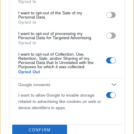
Opted In
use your data for below specified purposes in below Google
Tips:
consent section.
I want to opt-out of the Sale of my
Personal Data.
Μην παραψήσετε τα κουλουράκια – πρέπει να είναι
Opted In
ελαφρώς μαλακά όταν τα βγάλετε, γιατί
I want to opt-out of processing my
Personal Data for Targeted Advertising.
σκληραίνουν όσο κρυώνουν.
Opted In
I want to opt-out of Collection, Use,
Μπορείτε να τα αρωματίσετε και με μαστίχα ή
Retention, Sale, and/or Sharing of my
Personal Data that Is Unrelated with the
μαχλέπι, για πιο «παραδοσιακό» άρωμα.
Purposes for which it was collected.
Opted Out
Google consents
I want to allow Google to enable storage
related to advertising like cookies on web or
device identifiers in apps.
CONFIRM