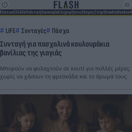
ιδήσεων
Ελλάδα
Πολιτική
Οικονομία
Επιχειρήσεις
Κόσμος
Σπορ
Showbiz
Weekend
LIFE
Συνταγές
Πάσχα
Συνταγή για πασχαλινά κουλουράκια
βανίλιας της γιαγιάς
Μπορούν να φυλαχτούν σε κουτί για πολλές μέρες,
χωρίς να χάσουν τη φρεσκάδα και το άρωμά τους.