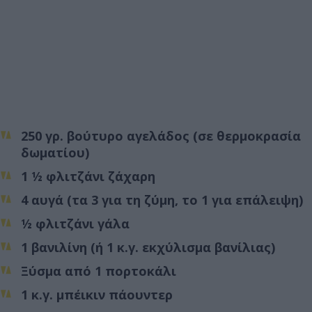
250 γρ. βούτυρο αγελάδος (σε θερμοκρασία
δωματίου)
1 ½ φλιτζάνι ζάχαρη
4 αυγά (τα 3 για τη ζύμη, το 1 για επάλειψη)
½ φλιτζάνι γάλα
1 βανιλίνη (ή 1 κ.γ. εκχύλισμα βανίλιας)
Ξύσμα από 1 πορτοκάλι
1 κ.γ. μπέικιν πάουντερ