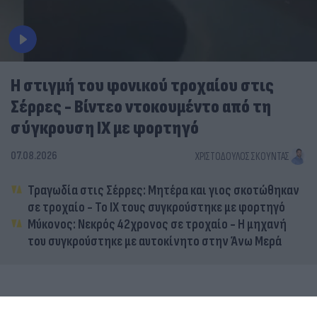
Η στιγμή του φονικού τροχαίου στις
Σέρρες - Βίντεο ντοκουμέντο από τη
σύγκρουση ΙΧ με φορτηγό
07.08.2026
ΧΡΙΣΤΌΔΟΥΛΟΣ ΣΚΟΎΝΤΑΣ
Τραγωδία στις Σέρρες: Μητέρα και γιος σκοτώθηκαν
σε τροχαίο - Το ΙΧ τους συγκρούστηκε με φορτηγό
Μύκονος: Νεκρός 42χρονος σε τροχαίο - Η μηχανή
του συγκρούστηκε με αυτοκίνητο στην Άνω Μερά