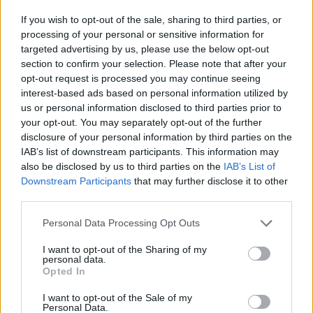
If you wish to opt-out of the sale, sharing to third parties, or
processing of your personal or sensitive information for
targeted advertising by us, please use the below opt-out
section to confirm your selection. Please note that after your
opt-out request is processed you may continue seeing
interest-based ads based on personal information utilized by
us or personal information disclosed to third parties prior to
your opt-out. You may separately opt-out of the further
disclosure of your personal information by third parties on the
IAB’s list of downstream participants. This information may
also be disclosed by us to third parties on the
IAB’s List of
Πρόκειται για μια πρωτοφανή στα χρονικά
Downstream Participants
that may further disclose it to other
αντιδεοντολογική και προσβλητική για την
third parties.
αξιωματική αντιπολίτευση της χώρας
Please note that this website/app uses one or more Google
Personal Data Processing Opt Outs
αντιμετώπιση, η οποία δεν μπορεί να γίνει ανεκτή.
services and may gather and store information including but
not limited to your visit or usage behaviour. You may click to
I want to opt-out of the Sharing of my
personal data.
grant or deny consent to Google and its third-party tags to
Σε αυτές τις κρίσιμες στιγμές για την χώρα δεν
Opted In
use your data for below specified purposes in below Google
χωρούν μικροπολιτικά παιχνίδια. Απαιτείται
consent section.
I want to opt-out of the Sale of my
Personal Data.
σοβαρότητα και συνέπεια από όλους και πάνω από