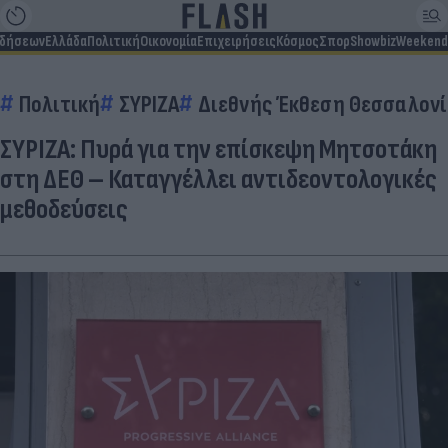
ιδήσεων
Ελλάδα
Πολιτική
Οικονομία
Επιχειρήσεις
Κόσμος
Σπορ
Showbiz
Weekend
Πολιτική
ΣΥΡΙΖΑ
Διεθνής Έκθεση Θεσσαλονί
ΣΥΡΙΖΑ: Πυρά για την επίσκεψη Μητσοτάκη
στη ΔΕΘ – Καταγγέλλει αντιδεοντολογικές
μεθοδεύσεις