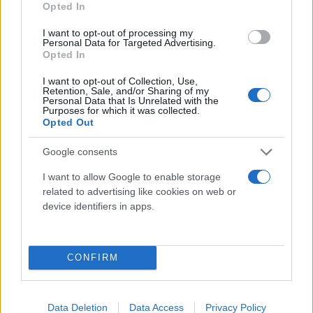
Opted In
όλα σεβασμός στους κανόνες του πολιτικού
I want to opt-out of processing my
διαλόγου.
Personal Data for Targeted Advertising.
Opted In
Ο κ. Μητσοτάκης οφείλει να παραστεί στη ΔΕΘ
I want to opt-out of Collection, Use,
Retention, Sale, and/or Sharing of my
μέχρι την Πέμπτη επιτρέποντας και στην
Personal Data that Is Unrelated with the
Purposes for which it was collected.
αντιπολίτευση να ασκήσει το θεσμικό της ρόλο και
Opted Out
παράλληλα τη δυνατότητα να συνομιλήσει με τους
παραγωγικούς φορείς.
Google consents
I want to allow Google to enable storage
related to advertising like cookies on web or
device identifiers in apps.
CONFIRM
Data Deletion
Data Access
Privacy Policy