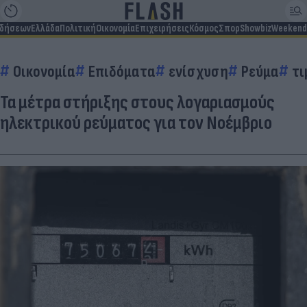
ιδήσεων
Ελλάδα
Πολιτική
Οικονομία
Επιχειρήσεις
Κόσμος
Σπορ
Showbiz
Weekend
Οικονομία
Επιδόματα
ενίσχυση
Ρεύμα
τι
Τα μέτρα στήριξης στους λογαριασμούς
ηλεκτρικού ρεύματος για τον Νοέμβριο