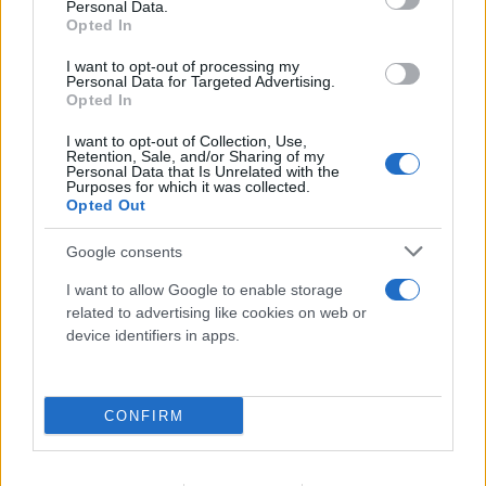
Personal Data.
Opted In
I want to opt-out of processing my
Personal Data for Targeted Advertising.
Opted In
«Νονός της AI» προειδοποιεί: Σε λίγο δεν θα
I want to opt-out of Collection, Use,
μπορούμε να «ξεπεράσουμε» νοητικά την
Retention, Sale, and/or Sharing of my
Personal Data that Is Unrelated with the
Τεχνητή Νοημοσύνη
Purposes for which it was collected.
Opted Out
08.08.2026
ΧΡΙΣΤΌΔΟΥΛΟΣ ΣΚΟΎΝΤΑΣ
Google consents
I want to allow Google to enable storage
related to advertising like cookies on web or
device identifiers in apps.
CONFIRM