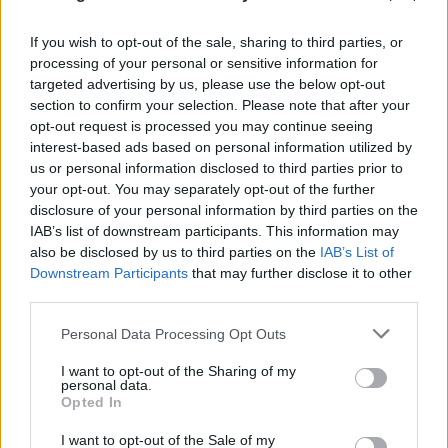
άνοιγμα των Στενών του Ορμούζ
If you wish to opt-out of the sale, sharing to third parties, or
08.08.2026
ΠΑΝΑΓΙΏΤΗΣ ΣΠΑΝΌΣ
processing of your personal or sensitive information for
targeted advertising by us, please use the below opt-out
section to confirm your selection. Please note that after your
opt-out request is processed you may continue seeing
interest-based ads based on personal information utilized by
us or personal information disclosed to third parties prior to
your opt-out. You may separately opt-out of the further
disclosure of your personal information by third parties on the
IAB’s list of downstream participants. This information may
also be disclosed by us to third parties on the
IAB’s List of
Downstream Participants
that may further disclose it to other
third parties.
Please note that this website/app uses one or more Google
Personal Data Processing Opt Outs
services and may gather and store information including but
not limited to your visit or usage behaviour. You may click to
I want to opt-out of the Sharing of my
personal data.
grant or deny consent to Google and its third-party tags to
Opted In
use your data for below specified purposes in below Google
consent section.
I want to opt-out of the Sale of my