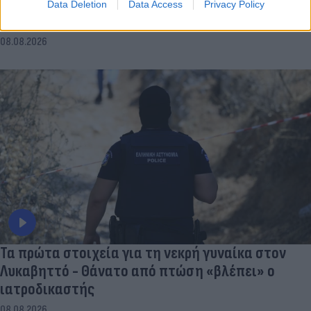
26χρονου, ο γάμος, η ξαφνική αλλαγή και η
Data Deletion
Data Access
Privacy Policy
μοιραία νύχτα
08.08.2026
Τα πρώτα στοιχεία για τη νεκρή γυναίκα στον
Λυκαβηττό - Θάνατο από πτώση «βλέπει» ο
ιατροδικαστής
08.08.2026