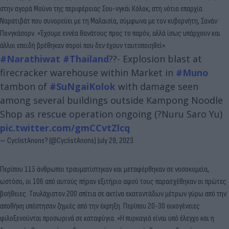
στην αγορά Μούνο της περιφέρειας Σου-νγκάι Κόλοκ, στη νότια επαρχία
Ναρατιβάτ που συνορεύει με τη Μαλαισία, σύμφωνα με τον κυβερνήτη, Σανάν
Πονγκάσορν. «Έχουμε εννέα θανάτους προς το παρόν, αλλά ίσως υπάρχουν και
άλλοι επειδή βρέθηκαν σοροί που δεν έχουν ταυτοποιηθεί».
#Narathiwat
#Thailand
??- Explosion blast at
firecracker warehouse within Market in
#Muno
tambon of
#SuNgaiKolok
with damage seen
among several buildings outside Kampong Noodle
Shop as rescue operation ongoing (?Nuru Saro Yu)
pic.twitter.com/gmCCvtZlcq
— CyclistAnons? (@CyclistAnons)
July 29, 2023
Περίπου 115 άνθρωποι τραυματίστηκαν και μεταφέρθηκαν σε νοσοκομεία,
ωστόσο, οι 106 από αυτούς πήραν εξιτήριο αφού τους παρασχέθηκαν οι πρώτες
βοήθειες. Τουλάχιστον 200 σπίτια σε ακτίνα εκατοντάδων μέτρων γύρω από την
αποθήκη υπέστησαν ζημιές από την έκρηξη. Περίπου 20-30 οικογένειες
φιλοξενούνται προσωρινά σε καταφύγια. «Η πυρκαγιά είναι υπό έλεγχο και η