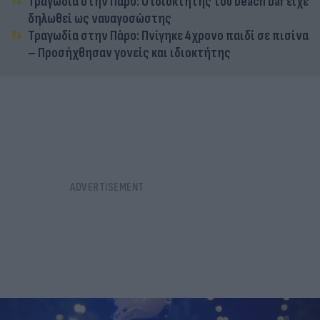
Τραγωδία στην Πάρο: Ο ιδιοκτήτης του beach bar είχε
δηλωθεί ως ναυαγοσώστης
Τραγωδία στην Πάρο: Πνίγηκε 4χρονο παιδί σε πισίνα
– Προσήχθησαν γονείς και ιδιοκτήτης