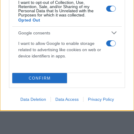
I want to opt-out of Collection, Use,
Retention, Sale, and/or Sharing of my
Personal Data that Is Unrelated with the
Purposes for which it was collected.
Opted Out
«Το χαρτί μόνο του δεν λέει κάτι. Νιώθω και αγαπώ
Google consents
την Ελλάδα αλλά σε πολλά διαδικαστικά πράγματα
I want to allow Google to enable storage
η ταυτότητα μου έλυσε πολλά θέματα και πολλή
related to advertising like cookies on web or
ταλαιπωρία οπότε το περίμενα πώς και πώς. Είμαι
device identifiers in apps.
πολύ χαρούμενη και περήφανη Ελληνίδα πια».
CONFIRM
Data Deletion
Data Access
Privacy Policy