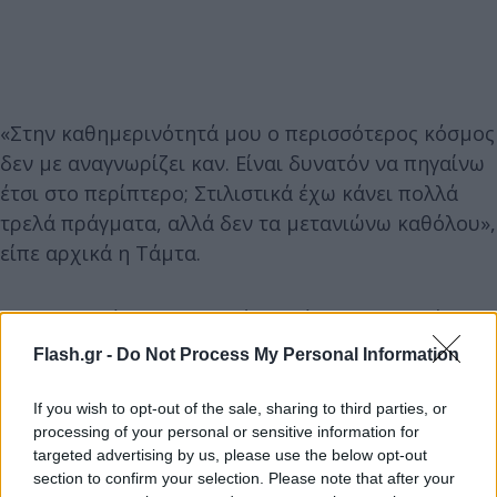
«Στην καθημερινότητά μου ο περισσότερος κόσμος
δεν με αναγνωρίζει καν. Είναι δυνατόν να πηγαίνω
έτσι στο περίπτερο; Στιλιστικά έχω κάνει πολλά
τρελά πράγματα, αλλά δεν τα μετανιώνω καθόλου»,
είπε αρχικά η Τάμτα.
Όσον αφορά την ελληνική ταυτότητα που απέκτησε
πρόσφατα,
Flash.gr -
Do Not Process My Personal Information
If you wish to opt-out of the sale, sharing to third parties, or
processing of your personal or sensitive information for
targeted advertising by us, please use the below opt-out
section to confirm your selection. Please note that after your