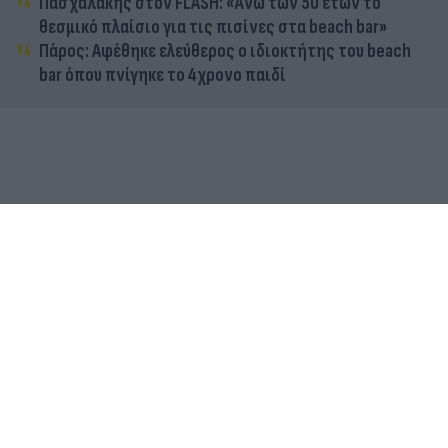
Πασχαλάκης στον FLASH: «Άνω των 50 ετών το
θεσμικό πλαίσιο για τις πισίνες στα beach bar»
Πάρος: Αφέθηκε ελεύθερος ο ιδιοκτήτης του beach
bar όπου πνίγηκε το 4χρονο παιδί