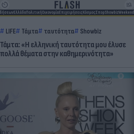
ιδήσεων
Ελλάδα
Πολιτική
Οικονομία
Επιχειρήσεις
Κόσμος
Σπορ
Showbiz
Weekend
LIFE
Τάμτα
ταυτότητα
Showbiz
Τάμτα: «Η ελληνική ταυτότητα μου έλυσε
πολλά θέματα στην καθημερινότητα»