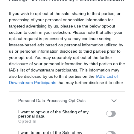
If you wish to opt-out of the sale, sharing to third parties, or
Βλέποντας τη σύζυγό του να απομακρύνεται
processing of your personal or sensitive information for
διακριτικά, συνέχισε με μία ακόμη απολαυστική
targeted advertising by us, please use the below opt-out
section to confirm your selection. Please note that after your
ατάκα:
opt-out request is processed you may continue seeing
interest-based ads based on personal information utilized by
us or personal information disclosed to third parties prior to
your opt-out. You may separately opt-out of the further
disclosure of your personal information by third parties on the
IAB’s list of downstream participants. This information may
also be disclosed by us to third parties on the
IAB’s List of
Downstream Participants
that may further disclose it to other
third parties.
Please note that this website/app uses one or more Google
Personal Data Processing Opt Outs
services and may gather and store information including but
not limited to your visit or usage behaviour. You may click to
I want to opt-out of the Sharing of my
personal data.
grant or deny consent to Google and its third-party tags to
Opted In
use your data for below specified purposes in below Google
consent section.
I want to opt-out of the Sale of my