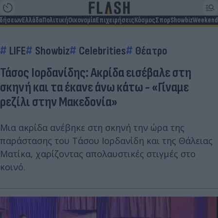
ιδήσεων
Ελλάδα
Πολιτική
Οικονομία
Επιχειρήσεις
Κόσμος
Σπορ
Showbiz
Weekend
LIFE
Showbiz
Celebrities
Θέατρο
Τάσος Ιορδανίδης: Ακρίδα εισέβαλε στη
σκηνή και τα έκανε άνω κάτω - «Γίναμε
ρεζίλι στην Μακεδονία»
Μια ακρίδα ανέβηκε στη σκηνή την ώρα της
παράστασης του Τάσου Ιορδανίδη και της Θάλειας
Ματίκα, χαρίζοντας απολαυστικές στιγμές στο
κοινό.