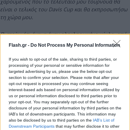
χαρούμενος που το τελευταίο μου τουρνουά θα
είναι ο τελικός του Davis Cup και θα εκπροσωπήσω
τη χώρα μου.
Πιστεύω ότι έκανα έναν ολοκληρωμένο κύκλο, από
τη στιγμή που μια από τις μεγάλες χαρές μου ως
Flash.gr -
Do Not Process My Personal Information
επαγγελματίας παίκτης τένις ήταν ο τελικός του
Davis Cup στη Σεβίλλη το 2004. Νιώθω σούπερ,
If you wish to opt-out of the sale, sharing to third parties, or
σούπερ τυχερός για όλα όσα είχα την τύχη να
processing of your personal or sensitive information for
targeted advertising by us, please use the below opt-out
βιώσω.
section to confirm your selection. Please note that after your
opt-out request is processed you may continue seeing
interest-based ads based on personal information utilized by
us or personal information disclosed to third parties prior to
your opt-out. You may separately opt-out of the further
disclosure of your personal information by third parties on the
IAB’s list of downstream participants. This information may
also be disclosed by us to third parties on the
IAB’s List of
Downstream Participants
that may further disclose it to other