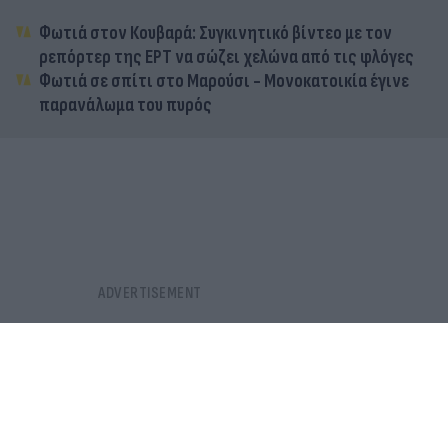
Φωτιά στον Κουβαρά: Συγκινητικό βίντεο με τον
ρεπόρτερ της ΕΡΤ να σώζει χελώνα από τις φλόγες
Φωτιά σε σπίτι στο Μαρούσι - Μονοκατοικία έγινε
παρανάλωμα του πυρός