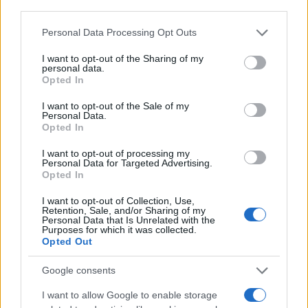
third parties.
Please note that this website/app uses one or more Google
Personal Data Processing Opt Outs
services and may gather and store information including but
not limited to your visit or usage behaviour. You may click to
I want to opt-out of the Sharing of my
personal data.
grant or deny consent to Google and its third-party tags to
Opted In
use your data for below specified purposes in below Google
consent section.
I want to opt-out of the Sale of my
Personal Data.
Opted In
I want to opt-out of processing my
Personal Data for Targeted Advertising.
Opted In
I want to opt-out of Collection, Use,
Retention, Sale, and/or Sharing of my
Personal Data that Is Unrelated with the
Purposes for which it was collected.
Opted Out
Google consents
I want to allow Google to enable storage