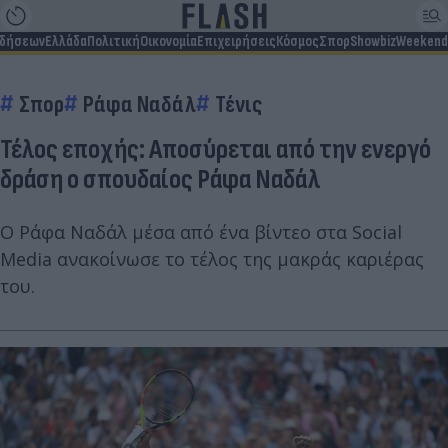
ιδήσεων
Ελλάδα
Πολιτική
Οικονομία
Επιχειρήσεις
Κόσμος
Σπορ
Showbiz
Weekend
Σπορ
Ράφα Ναδάλ
Τένις
Τέλος εποχής: Αποσύρεται από την ενεργό
δράση ο σπουδαίος Ράφα Ναδάλ
Ο Ράφα Ναδάλ μέσα από ένα βίντεο στα Social
Media ανακοίνωσε το τέλος της μακράς καριέρας
του.