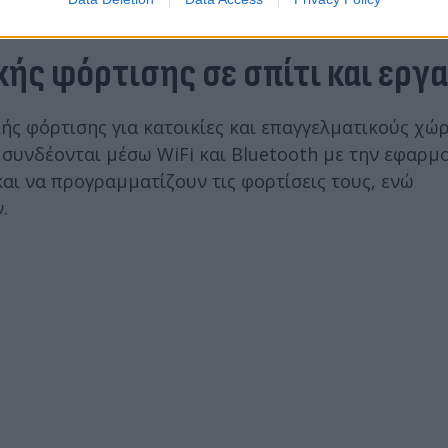
ής φόρτισης σε σπίτι και εργ
ής φόρτισης για κατοικίες και επαγγελματικούς χώρ
, συνδέονται μέσω WiFi και Bluetooth με την εφαρμ
αι να προγραμματίζουν τις φορτίσεις τους, ενώ
ν.