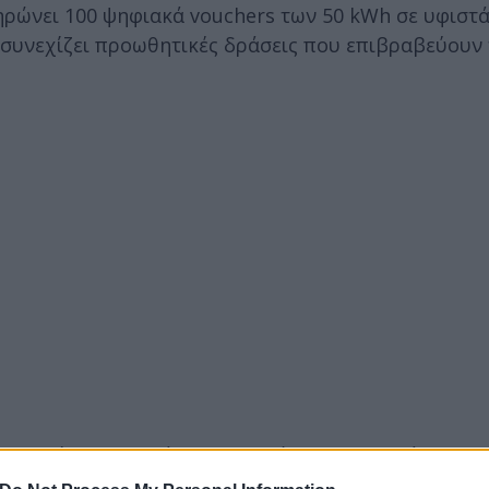
ληρώνει 100 ψηφιακά vouchers των 50 kWh σε υφιστ
 συνεχίζει προωθητικές δράσεις που επιβραβεύουν
υπηρεσίες της, με όραμα τη βιώσιμη κινητικότητα,
ισης στην Ελλάδα και τη Ρουμανία. Οι οδηγοί που 