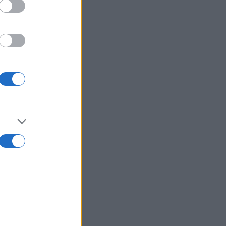
ού δικτύου,
ομές των
τομα με
τερη
νία. Με την
lue
ρα του