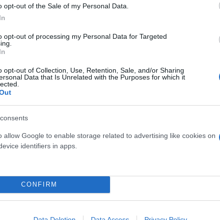
o opt-out of the Sale of my Personal Data.
In
to opt-out of processing my Personal Data for Targeted
ing.
In
ου λειτουργούν σε κομβικά σημεία του εθνικού οδικ
o opt-out of Collection, Use, Retention, Sale, and/or Sharing
 Πάτρα, συνολικής ισχύος άνω του 1,2 MW. Οι υποδ
ersonal Data that Is Unrelated with the Purposes for which it
lected.
 συμπεριλαμβανομένων ειδικών προσαρμογών για ά
Out
consents
νία
o allow Google to enable storage related to advertising like cookies on
evice identifiers in apps.
ο της στρατηγικής ανάπτυξης του Ομίλου στην ευρύ
ς περισσότερα από 700 σημεία φόρτισης στη Ρουμα
CONFIRM
πό επενδύσεις σε υποδομές και υπηρεσίες, η PPC b
 στη χώρα, ενισχύοντας τον διασυνοριακό χαρακτή
Data Deletion
Data Access
Privacy Policy