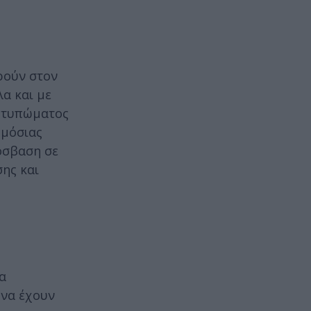
ρούν στον
λα και με
ποτυπώματος
ημόσιας
όσβαση σε
ης και
να
 να έχουν