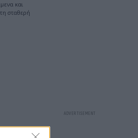
άμενα και
 τη σταθερή
επέλεξαν το