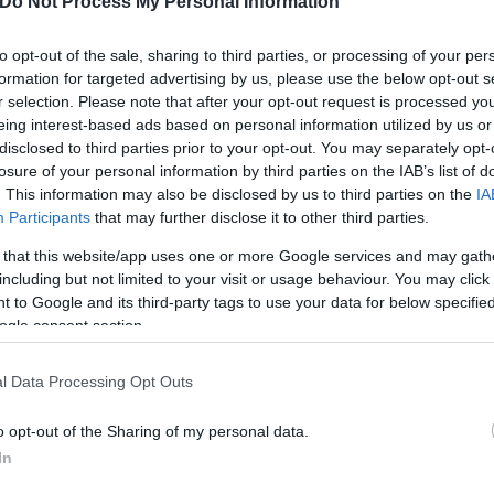
Do Not Process My Personal Information
ουν τα οχήματά τους συνέβαλαν στη μείωση του
 εξοικονόμηση 6,9 μεγατόνων CO
τα τελευταία τέ
to opt-out of the sale, sharing to third parties, or processing of your per
2
formation for targeted advertising by us, please use the below opt-out s
r selection. Please note that after your opt-out request is processed y
eing interest-based ads based on personal information utilized by us or
disclosed to third parties prior to your opt-out. You may separately opt-
ό 2.800 σημεία φόρτισης πανε
losure of your personal information by third parties on the IAB’s list of
. This information may also be disclosed by us to third parties on the
IA
Participants
that may further disclose it to other third parties.
γαλύτερο στην Ελλάδα, με περισσότερα από 2.800 σ
ώρα με περισσότερες από 400 θέσεις ταχυφόρτισης 
 that this website/app uses one or more Google services and may gath
including but not limited to your visit or usage behaviour. You may click 
 to Google and its third-party tags to use your data for below specifi
ogle consent section.
l Data Processing Opt Outs
o opt-out of the Sharing of my personal data.
In