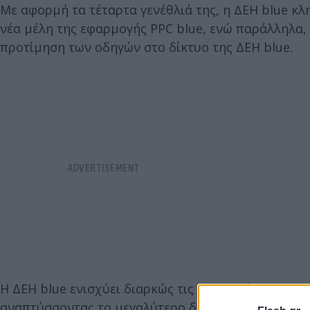
Με αφορμή τα τέταρτα γενέθλιά της, η ΔΕΗ blue κ
νέα μέλη της εφαρμογής PPC blue, ενώ παράλληλα,
προτίμηση των οδηγών στο δίκτυο της ΔΕΗ blue.
Η ΔΕΗ blue ενισχύει διαρκώς τις υποδομές και τις 
αναπτύσσοντας το μεγαλύτερο δημόσιο δίκτυο φόρτ