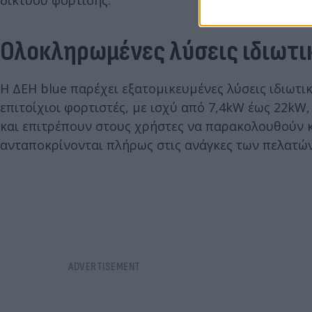
Ολοκληρωμένες λύσεις ιδιωτικ
Η ΔΕΗ blue παρέχει εξατομικευμένες λύσεις ιδιωτικ
επιτοίχιοι φορτιστές, με ισχύ από 7,4kW έως 22kW
και επιτρέπουν στους χρήστες να παρακολουθούν κ
ανταποκρίνονται πλήρως στις ανάγκες των πελατώ