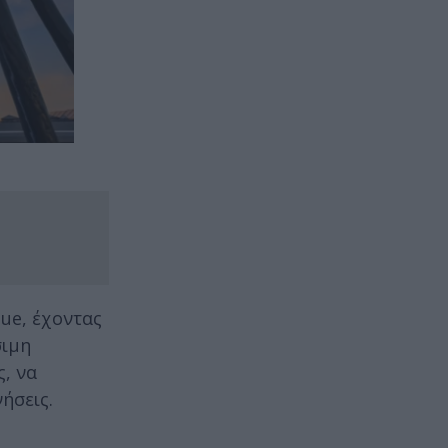
ue, έχοντας
σιμη
ς, να
ήσεις.