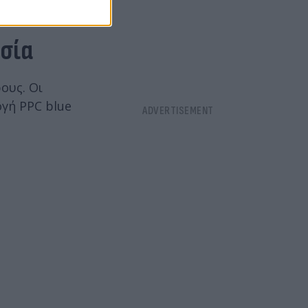
ασία
ους. Οι
ογή PPC blue