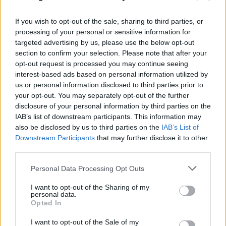
If you wish to opt-out of the sale, sharing to third parties, or
processing of your personal or sensitive information for
targeted advertising by us, please use the below opt-out
section to confirm your selection. Please note that after your
opt-out request is processed you may continue seeing
interest-based ads based on personal information utilized by
us or personal information disclosed to third parties prior to
your opt-out. You may separately opt-out of the further
disclosure of your personal information by third parties on the
IAB’s list of downstream participants. This information may
also be disclosed by us to third parties on the
IAB’s List of
Downstream Participants
that may further disclose it to other
third parties.
Please note that this website/app uses one or more Google
Personal Data Processing Opt Outs
services and may gather and store information including but
not limited to your visit or usage behaviour. You may click to
I want to opt-out of the Sharing of my
personal data.
grant or deny consent to Google and its third-party tags to
Opted In
use your data for below specified purposes in below Google
consent section.
I want to opt-out of the Sale of my