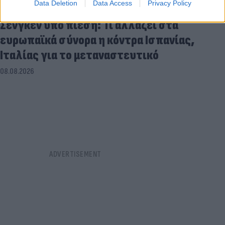
Data Deletion
Data Access
Privacy Policy
Σένγκεν υπό πίεση: Τι αλλάζει στα
ευρωπαϊκά σύνορα η κόντρα Ισπανίας,
Ιταλίας για το μεταναστευτικό
08.08.2026