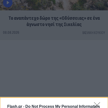
To αναπάντεχο δώρο της «Οδύσσειας» σε ένα
άγνωστο νησί της Σικελίας
08.08.2026
ΒΑΣΙΛΙΚΉ ΚΟΥΚΊΟΥ
Flash.gr -
Do Not Process My Personal Information