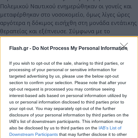
Πολεμικού Ναυτικού ενημερώθηκαν οι γονείς και
μεταφέρθηκαν στο νοσοκομείο, όμως λίγες ώρες
αργότερα η δόκιμος εισήχθη στη μονάδα εντάτικης
θεραπείας και εξέπνευσε. Σύμφωνα με το
ρεπορτάζ, η κοπέλα είχε παρουσιάσει αιμορραγικό
εξάνθημα και σηψαιμία από άγνωστη αιτία. Ο δε
Flash.gr -
Do Not Process My Personal Information
πυρετός δεν ήταν αρχικά τόσο υψηλός, όμως η
If you wish to opt-out of the sale, sharing to third parties, or
ραγδαία επιδείνωση της κλινικής της εικόνας την
processing of your personal or sensitive information for
οδήγησαν στο θάνατο.
targeted advertising by us, please use the below opt-out
section to confirm your selection. Please note that after your
opt-out request is processed you may continue seeing
Η ανακοίνωση του Πολεμικού Ναυτικού για το
interest-based ads based on personal information utilized by
συμβάν αναφέρει τα εξής:
us or personal information disclosed to third parties prior to
your opt-out. You may separately opt-out of the further
disclosure of your personal information by third parties on the
IAB’s list of downstream participants. This information may
also be disclosed by us to third parties on the
IAB’s List of
Downstream Participants
that may further disclose it to other