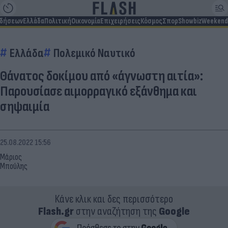
ιδήσεων
Ελλάδα
Πολιτική
Οικονομία
Επιχειρήσεις
Κόσμος
Σπορ
Showbiz
Weekend
Ελλάδα
Πολεμικό Ναυτικό
Θάνατος δοκίμου από «άγνωστη αιτία»:
Παρουσίασε αιμορραγικό εξάνθημα και
σηψαιμία
25.08.2022 15:56
Μάριος
Μπούλης
Κάνε κλικ και δες περισσότερο
Flash.gr
στην αναζήτηση της
Google