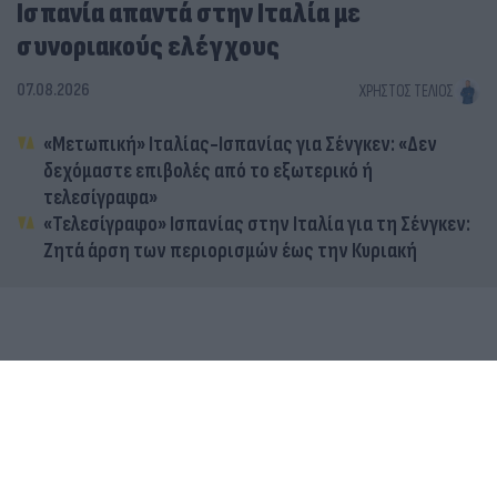
Ισπανία απαντά στην Ιταλία με
συνοριακούς ελέγχους
07.08.2026
ΧΡΉΣΤΟΣ ΤΈΛΙΟΣ
«Μετωπική» Ιταλίας-Ισπανίας για Σένγκεν: «Δεν
δεχόμαστε επιβολές από το εξωτερικό ή
τελεσίγραφα»
«Τελεσίγραφο» Ισπανίας στην Ιταλία για τη Σένγκεν:
Ζητά άρση των περιορισμών έως την Κυριακή