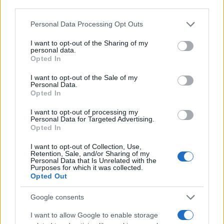
third parties.
Please note that this website/app uses one or more Google
Personal Data Processing Opt Outs
services and may gather and store information including but
not limited to your visit or usage behaviour. You may click to
I want to opt-out of the Sharing of my
personal data.
grant or deny consent to Google and its third-party tags to
Opted In
use your data for below specified purposes in below Google
consent section.
I want to opt-out of the Sale of my
Personal Data.
Opted In
I want to opt-out of processing my
Personal Data for Targeted Advertising.
Opted In
I want to opt-out of Collection, Use,
Retention, Sale, and/or Sharing of my
Personal Data that Is Unrelated with the
Purposes for which it was collected.
Opted Out
Google consents
I want to allow Google to enable storage