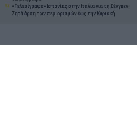
«Τελεσίγραφο» Ισπανίας στην Ιταλία για τη Σένγκεν:
Ζητά άρση των περιορισμών έως την Κυριακή