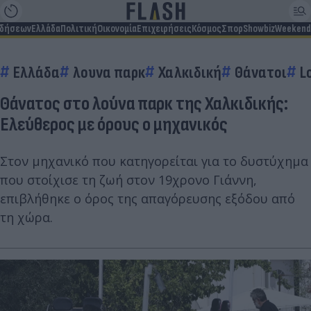
ιδήσεων
Ελλάδα
Πολιτική
Οικονομία
Επιχειρήσεις
Κόσμος
Σπορ
Showbiz
Weekend
Ελλάδα
λουνα παρκ
Χαλκιδική
Θάνατοι
L
Θάνατος στο λούνα παρκ της Χαλκιδικής:
Ελεύθερος με όρους ο μηχανικός
Στον μηχανικό που κατηγορείται για το δυστύχημα
που στοίχισε τη ζωή στον 19χρονο Γιάννη,
επιβλήθηκε ο όρος της απαγόρευσης εξόδου από
τη χώρα.