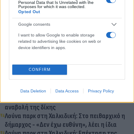
Personal Data that Is Unrelated with the
Flash.gr
στην αναζήτηση της
Google
Purposes for which it was collected.
Opted Out
Google consents
I want to allow Google to enable storage
related to advertising like cookies on web or
Διάβασε σχετικά
device identifiers in apps.
Λούνα παρκ Χαλκιδικής: Προφυλακιστέος ο
CONFIRM
ιδιοκτήτης, ελεύθερος ο χειριστής του
μοιραίου μηχανήματος
Λούνα παρκ Χαλκιδικής: Ξεχειλίζει η οργή των
Data Deletion
Data Access
Privacy Policy
συγγενών του 19χρονου Γιάννη για την
αναβολή της δίκης
Λούνα παρκ στη Χαλκιδική: Στο πειθαρχικό η
δήμαρχος - «Δεν έχω ευθύνη», λέει η ίδια
Λούνα παρκ στη Χαλκιδική: Επέκταση της