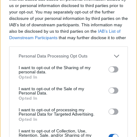
us or personal information disclosed to third parties prior to
your opt-out. You may separately opt-out of the further
disclosure of your personal information by third parties on the
IAB’s list of downstream participants. This information may
also be disclosed by us to third parties on the
IAB’s List of
Downstream Participants
that may further disclose it to other
third parties.
Please note that this website/app uses one or more Google
Personal Data Processing Opt Outs
services and may gather and store information including but
not limited to your visit or usage behaviour. You may click to
I want to opt-out of the Sharing of my
personal data.
grant or deny consent to Google and its third-party tags to
Opted In
use your data for below specified purposes in below Google
consent section.
I want to opt-out of the Sale of my
Personal Data.
Opted In
I want to opt-out of processing my
Personal Data for Targeted Advertising.
Opted In
I want to opt-out of Collection, Use,
Κάνε κλικ και δες περισσότερο
Retention, Sale, and/or Sharing of my