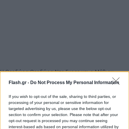
Η Θεοδώρα Θεοδώρα Ντε Γκρες και ο Μάθιου
Κουμάρ παντρεύτηκαν το Σάββατο 28 Σεπτεμβρίου
Flash.gr -
Do Not Process My Personal Information
2024 στη Μητρόπολη Αθηνών, παρουσία στενών
συγγενών και φίλων, μετά από δύο αναβολές.
If you wish to opt-out of the sale, sharing to third parties, or
processing of your personal or sensitive information for
targeted advertising by us, please use the below opt-out
Οι καλεσμένοι ήταν περίπου 250, μεταξύ των
section to confirm your selection. Please note that after your
οποίων μέλη βασιλικών οικογενειών της Ευρώπης,
opt-out request is processed you may continue seeing
όπως η θεία της νύφης, βασίλισσα Σοφία της
interest-based ads based on personal information utilized by