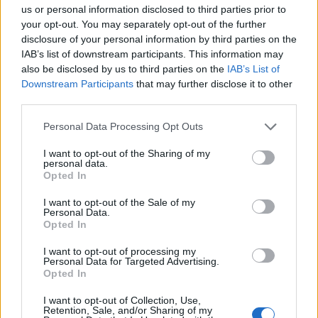
us or personal information disclosed to third parties prior to
Ισπανίας. Δύο από τα αδέρφια της Θεοδώρας, ο
your opt-out. You may separately opt-out of the further
Παύλος και ο Φίλιππος, καθώς και ο ανιψιός της
disclosure of your personal information by third parties on the
Αχιλλέας - Ανδρέας, ήταν οι κουμπάροι.
IAB’s list of downstream participants. This information may
also be disclosed by us to third parties on the
IAB’s List of
Downstream Participants
that may further disclose it to other
Δείτε την ανάρτηση:
third parties.
Please note that this website/app uses one or more Google
Personal Data Processing Opt Outs
services and may gather and store information including but
not limited to your visit or usage behaviour. You may click to
I want to opt-out of the Sharing of my
personal data.
grant or deny consent to Google and its third-party tags to
Opted In
use your data for below specified purposes in below Google
consent section.
I want to opt-out of the Sale of my
Personal Data.
Opted In
I want to opt-out of processing my
Personal Data for Targeted Advertising.
Opted In
I want to opt-out of Collection, Use,
Retention, Sale, and/or Sharing of my