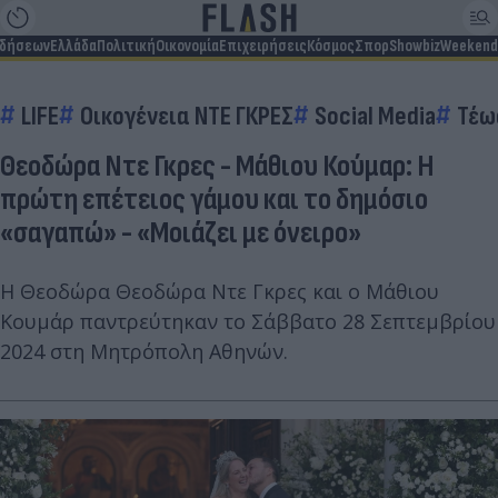
ιδήσεων
Ελλάδα
Πολιτική
Οικονομία
Επιχειρήσεις
Κόσμος
Σπορ
Showbiz
Weekend
LIFE
Οικογένεια ΝΤΕ ΓΚΡΕΣ
Social Media
Τέω
Θεοδώρα Ντε Γκρες - Μάθιου Κούμαρ: Η
πρώτη επέτειος γάμου και το δημόσιο
«σαγαπώ» - «Μοιάζει με όνειρο»
Η Θεοδώρα Θεοδώρα Ντε Γκρες και ο Μάθιου
Κουμάρ παντρεύτηκαν το Σάββατο 28 Σεπτεμβρίου
2024 στη Μητρόπολη Αθηνών.