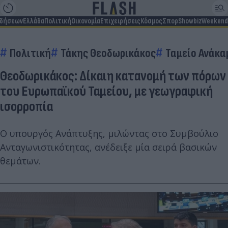
ιδήσεων
Ελλάδα
Πολιτική
Οικονομία
Επιχειρήσεις
Κόσμος
Σπορ
Showbiz
Weekend
Πολιτική
Τάκης Θεοδωρικάκος
Ταμείο Ανάκα
Θεοδωρικάκος: Δίκαιη κατανομή των πόρων
του Ευρωπαϊκού Ταμείου, με γεωγραφική
ισορροπία
Ο υπουργός Ανάπτυξης, μιλώντας στο Συμβούλιο
Ανταγωνιστικότητας, ανέδειξε μία σειρά βασικών
θεμάτων.