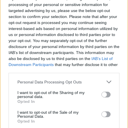
επεσήμανε την ανάγκη για δίκαιη κατανομή των
processing of your personal or sensitive information for
targeted advertising by us, please use the below opt-out
πόρων με γεωγραφική ισορροπία, ώστε να μην
section to confirm your selection. Please note that after your
αποτελεί μοναδικό κριτήριο η αριστεία, αλλά να
opt-out request is processed you may continue seeing
διασφαλίζεται η συμμετοχή όλων των κρατών και
interest-based ads based on personal information utilized by
των περιφερειών, με στήριξη της βιομηχανίας, της
us or personal information disclosed to third parties prior to
your opt-out. You may separately opt-out of the further
μεταποίησης, της καινοτομίας και των
disclosure of your personal information by third parties on the
μικρομεσαίων επιχειρήσεων.
IAB’s list of downstream participants. This information may
also be disclosed by us to third parties on the
IAB’s List of
Downstream Participants
that may further disclose it to other
third parties.
Please note that this website/app uses one or more Google
Personal Data Processing Opt Outs
services and may gather and store information including but
not limited to your visit or usage behaviour. You may click to
I want to opt-out of the Sharing of my
personal data.
grant or deny consent to Google and its third-party tags to
Opted In
use your data for below specified purposes in below Google
consent section.
I want to opt-out of the Sale of my
Personal Data.
Opted In