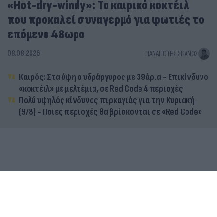
«Hot-dry-windy»: Το καιρικό κοκτέιλ
που προκαλεί συναγερμό για φωτιές το
επόμενο 48ωρο
08.08.2026
ΠΑΝΑΓΙΏΤΗΣ ΣΠΑΝΌΣ
Καιρός: Στα ύψη ο υδράργυρος με 39άρια - Επικίνδυνο
«κοκτέιλ» με μελτέμια, σε Red Code 4 περιοχές
Πολύ υψηλός κίνδυνος πυρκαγιάς για την Κυριακή
(9/8) - Ποιες περιοχές θα βρίσκονται σε «Red Code»