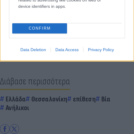
device identifiers in apps.
Κάνε κλικ και δες περισσότερο
Flash.gr
στην αναζήτηση της
Google
CONFIRM
Data Deletion
Data Access
Privacy Policy
Διάβασε περισσότερα
Ελλάδα
Θεσσαλονίκη
επίθεση
Βία
Ανήλικοι