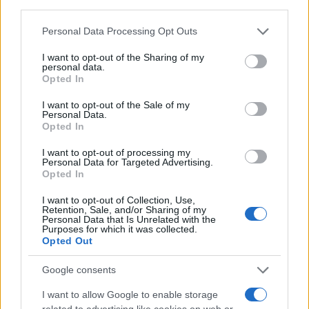
third parties.
Please note that this website/app uses one or more Google
Personal Data Processing Opt Outs
services and may gather and store information including but
not limited to your visit or usage behaviour. You may click to
I want to opt-out of the Sharing of my
personal data.
grant or deny consent to Google and its third-party tags to
Opted In
use your data for below specified purposes in below Google
consent section.
I want to opt-out of the Sale of my
Personal Data.
Opted In
I want to opt-out of processing my
Personal Data for Targeted Advertising.
Opted In
I want to opt-out of Collection, Use,
Retention, Sale, and/or Sharing of my
Personal Data that Is Unrelated with the
Purposes for which it was collected.
Opted Out
Google consents
I want to allow Google to enable storage
related to advertising like cookies on web or