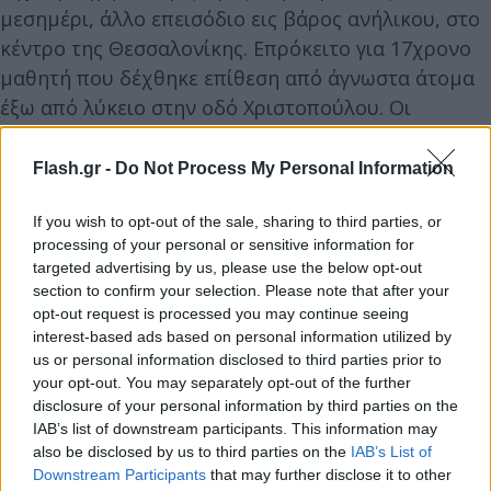
μεσημέρι, άλλο επεισόδιο εις βάρος ανήλικου, στο
κέντρο της Θεσσαλονίκης. Επρόκειτο για 17χρονο
μαθητή που δέχθηκε επίθεση από άγνωστα άτομα
έξω από λύκειο στην οδό Χριστοπούλου. Οι
δράστες τον χτύπησαν με κλωτσιές και μπουνιές
και χρειάστηκε να μεταφερθεί για προληπτικούς
Flash.gr -
Do Not Process My Personal Information
λόγους σε νοσοκομείο.
If you wish to opt-out of the sale, sharing to third parties, or
processing of your personal or sensitive information for
Και τα δύο περιστατικά ερευνώνται από τα αρμόδια
targeted advertising by us, please use the below opt-out
αστυνομικά τμήματα.
section to confirm your selection. Please note that after your
opt-out request is processed you may continue seeing
interest-based ads based on personal information utilized by
us or personal information disclosed to third parties prior to
your opt-out. You may separately opt-out of the further
disclosure of your personal information by third parties on the
IAB’s list of downstream participants. This information may
also be disclosed by us to third parties on the
IAB’s List of
Downstream Participants
that may further disclose it to other