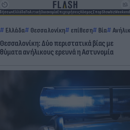
ιδήσεων
Ελλάδα
Πολιτική
Οικονομία
Επιχειρήσεις
Κόσμος
Σπορ
Showbiz
Weekend
Ελλάδα
Θεσσαλονίκη
επίθεση
Βία
Ανήλικ
Θεσσαλονίκη: Δύο περιστατικά βίας με
θύματα ανήλικους ερευνά η Αστυνομία