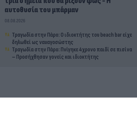
τρία σημεία που θα ρίξουν φως - Η
αυτοθυσία του μπάρμαν
08.08.2026
Τραγωδία στην Πάρο: Ο ιδιοκτήτης του beach bar είχε
δηλωθεί ως ναυαγοσώστης
Τραγωδία στην Πάρο: Πνίγηκε 4χρονο παιδί σε πισίνα
– Προσήχθησαν γονείς και ιδιοκτήτης