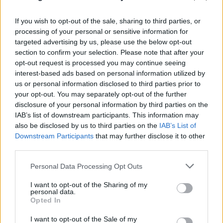
Η χαμηλή στάθμη του Δούναβη στη
If you wish to opt-out of the sale, sharing to third parties, or
processing of your personal or sensitive information for
Βουλγαρία αποκάλυψε τη γέφυρα του
targeted advertising by us, please use the below opt-out
Μεγάλου Κωνσταντίνου
section to confirm your selection. Please note that after your
opt-out request is processed you may continue seeing
06.08.2026
interest-based ads based on personal information utilized by
us or personal information disclosed to third parties prior to
your opt-out. You may separately opt-out of the further
disclosure of your personal information by third parties on the
IAB’s list of downstream participants. This information may
also be disclosed by us to third parties on the
IAB’s List of
Downstream Participants
that may further disclose it to other
third parties.
Please note that this website/app uses one or more Google
Personal Data Processing Opt Outs
services and may gather and store information including but
not limited to your visit or usage behaviour. You may click to
I want to opt-out of the Sharing of my
personal data.
grant or deny consent to Google and its third-party tags to
Opted In
use your data for below specified purposes in below Google
consent section.
I want to opt-out of the Sale of my