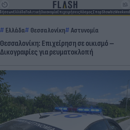
ιδήσεων
Ελλάδα
Πολιτική
Οικονομία
Επιχειρήσεις
Κόσμος
Σπορ
Showbiz
Weekend
Ελλάδα
Θεσσαλονίκη
Αστυνομία
Θεσσαλονίκη: Επιχείρηση σε οικισμό –
Δικογραφίες για ρευματοκλοπή