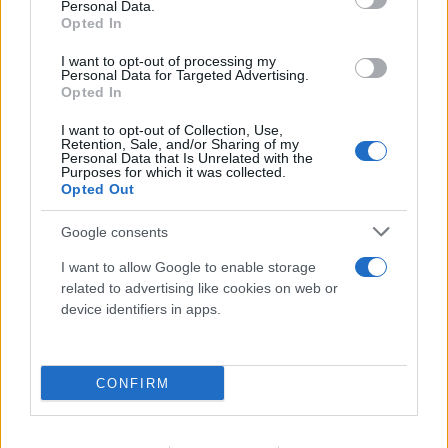
Personal Data.
Opted In
I want to opt-out of processing my
Personal Data for Targeted Advertising.
Opted In
I want to opt-out of Collection, Use,
Retention, Sale, and/or Sharing of my
Personal Data that Is Unrelated with the
Purposes for which it was collected.
Opted Out
Google consents
I want to allow Google to enable storage
ΠΑΟΚ - Άντερλεχτ 0-1: «Πλήρωσε» το γρήγορο
related to advertising like cookies on web or
γκολ και την αστοχία του από την άσπρη βούλα
device identifiers in apps.
06.08.2026
CONFIRM