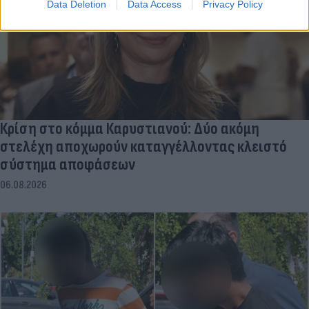
Data Deletion
Data Access
Privacy Policy
Κρίση στο κόμμα Καρυστιανού: Δύο ακόμη
στελέχη αποχωρούν καταγγέλλοντας κλειστό
σύστημα αποφάσεων
06.08.2026