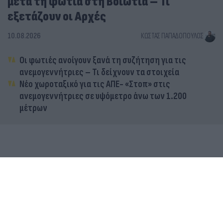
μετά τη φωτιά στη Βοιωτία – Τι
εξετάζουν οι Αρχές
10.08.2026
ΚΏΣΤΑΣ ΠΑΠΑΔΌΠΟΥΛΟΣ
Οι φωτιές ανοίγουν ξανά τη συζήτηση για τις
ανεμογεννήτριες – Τι δείχνουν τα στοιχεία
Νέο χωροταξικό για τις ΑΠΕ- «Στοπ» στις
ανεμογεννήτριες σε υψόμετρο άνω των 1.200
μέτρων