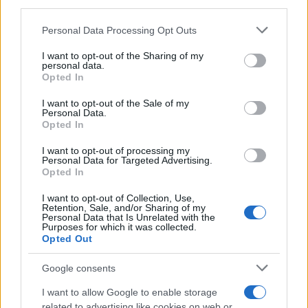
third parties.
δυνατότητα των παθόντων και των συγγενικών
Please note that this website/app uses one or more Google
τους προσώπων τα φιαλίδια χρεώνονταν από 200
Personal Data Processing Opt Outs
services and may gather and store information including but
έως 300 ευρώ, το καθένα, ενώ οι ενέσεις με τα
not limited to your visit or usage behaviour. You may click to
I want to opt-out of the Sharing of my
personal data.
δήθεν βλαστοκύτταρα κόστιζαν από 10.000 έως
grant or deny consent to Google and its third-party tags to
Opted In
use your data for below specified purposes in below Google
25.000 ευρώ, ανά δόση, σύμφωνα με την έρευνα
consent section.
I want to opt-out of the Sale of my
των Αρχών.
Personal Data.
Opted In
I want to opt-out of processing my
Personal Data for Targeted Advertising.
Opted In
I want to opt-out of Collection, Use,
Retention, Sale, and/or Sharing of my
Personal Data that Is Unrelated with the
Purposes for which it was collected.
Opted Out
Google consents
I want to allow Google to enable storage
related to advertising like cookies on web or