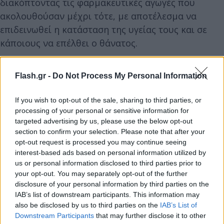
διακόπτοντας τις φαρμακευτικές αγωγές που
ακολουθούσαν μέχρι τότε, με αποτέλεσμα να
επιδεινωθεί η κατάσταση της υγείας τους και σε
κάποιους να επέλθει ο θάνατος.
Τα εμπλεκόμενα πρόσωπα δεν δίσταζαν, σύμφωνα
Flash.gr -
Do Not Process My Personal Information
με τη δικογραφία, να κάνουν επίκληση σε διάσημα
πρόσωπα από τον καλλιτεχνικό και αθλητικό χώρο
If you wish to opt-out of the sale, sharing to third parties, or
processing of your personal or sensitive information for
- ανάμεσα στους οποίους ο πατέρας του διεθνούς
targeted advertising by us, please use the below opt-out
Ισπανού τενίστα Ράφαελ Ναδάλ - που ακολούθησαν
section to confirm your selection. Please note that after your
την «πρωτοποριακή» θεραπεία με βλαστοκύτταρα
opt-out request is processed you may continue seeing
προερχόμενα δήθεν από… άλογα ή ακόμη από
interest-based ads based on personal information utilized by
us or personal information disclosed to third parties prior to
πλακούντα εγκύων. Από την έρευνα των διωκτικών
your opt-out. You may separately opt-out of the further
αρχών προέκυψε ότι χορηγούσαν ενέσεις που ήταν
disclosure of your personal information by third parties on the
φιαλίδια με αμινοξέα ενώ οι υποτιθέμενες ενέσεις
IAB’s list of downstream participants. This information may
also be disclosed by us to third parties on the
IAB’s List of
βλαστοκυττάρων φαίνεται πως ήταν αμπούλες
Downstream Participants
that may further disclose it to other
γλυκόζης με νερό. Ανάλογα με την οικονομική