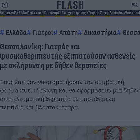
ιδήσεων
Ελλάδα
Πολιτική
Οικονομία
Επιχειρήσεις
Κόσμος
Σπορ
Showbiz
Weekend
Ελλάδα
Γιατροί
Απάτη
Δικαστήρια
Θεσσα
Θεσσαλονίκη: Γιατρός και
φυσικοθεραπευτής εξαπατούσαν ασθενείς
με σκλήρυνση με δήθεν θεραπείες
Τους έπειθαν να σταματήσουν την συμβατική
φαρμακευτική αγωγή και να εφαρμόσουν μια δήθεν
αποτελεσματική θεραπεία με υποτιθέμενα
πεπτίδια και βλαστοκύτταρα.