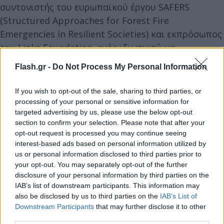
συντονιστής του ευρωπαϊκού έργου SAFERS
(Structured Approaches for Forest Fire
Emergencies in Resilient Societies) και εκπρόσωπος
του Links Foundation, ενός ιδιωτικού μη
κερδοσκοπικού ερευνητικού κέντρου με έδρα το
Flash.gr -
Do Not Process My Personal Information
Τορίνο της Ιταλίας, αυτή είναι μόνο μία από τις
τρεις εφαρμογές τεχνητής νοημοσύνης που έχουν
If you wish to opt-out of the sale, sharing to third parties, or
αναπτυχθεί στο πλαίσιο του έργου, με στόχο τη
processing of your personal or sensitive information for
targeted advertising by us, please use the below opt-out
δημιουργία μιας πλατφόρμας διαχείρισης των
section to confirm your selection. Please note that after your
δασικών πυρκαγιών και ενός συστήματος
opt-out request is processed you may continue seeing
υποστήριξης αποφάσεων.
interest-based ads based on personal information utilized by
us or personal information disclosed to third parties prior to
your opt-out. You may separately opt-out of the further
«Συλλέξαμε για ενάμιση χρόνο δεδομένα από το
disclosure of your personal information by third parties on the
twitter στην Ευρώπη και παγκοσμίως και σε
IAB’s list of downstream participants. This information may
also be disclosed by us to third parties on the
IAB’s List of
διάφορες γλώσσες συμπεριλαμβανομένων και των
Downstream Participants
that may further disclose it to other
ελληνικών.
Η τεχνητή νοημοσύνη μπορεί να
third parties.