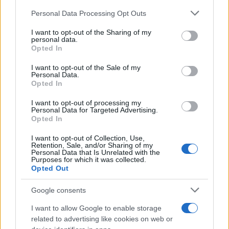
βοηθήσει τον άνθρωπο καθώς μειώνει έναν
Please note that this website/app uses one or more Google
μεγάλο όγκο δεδομένων σε μια ποσότητα
Personal Data Processing Opt Outs
services and may gather and store information including but
πληροφοριών
που μπορεί να αξιολογηθεί ως
not limited to your visit or usage behaviour. You may click to
I want to opt-out of the Sharing of my
personal data.
αξιόπιστη ή όχι από τον άνθρωπο. Το στοιχείο
grant or deny consent to Google and its third-party tags to
Opted In
use your data for below specified purposes in below Google
αυτό επιτρέπει να αποφευχθεί η υπερφόρτωση
consent section.
I want to opt-out of the Sale of my
δεδομένων στα μέσα κοινωνικής δικτύωσης αφού ο
Personal Data.
αλγόριθμος εκπαιδεύτηκε για να αναγνωρίζει μια
Opted In
εικόνα ή ένα κείμενο ως σχετικό ή μη με μια
I want to opt-out of processing my
πυρκαγιά» σημειώνει χαρακτηριστικά.
Personal Data for Targeted Advertising.
Opted In
I want to opt-out of Collection, Use,
Παράλληλα σχολιάζει ότι
στο X (πρώην twitter)
Retention, Sale, and/or Sharing of my
Personal Data that Is Unrelated with the
είναι έντονη η παρουσία του Τύπου, γεγονός
Purposes for which it was collected.
που καθιστά τις πληροφορίες περισσότερο
Opted Out
αξιόπιστες
από εκείνες των μεμονωμένων
Google consents
χρηστών. Με αφορμή, άλλωστε, τις πρόσφατες
I want to allow Google to enable storage
αλλαγές των κανόνων και των χρεώσεων στα μέσα,
related to advertising like cookies on web or
υπογραμμίζει την ανάγκη να υπάρχει η δυνατότητα