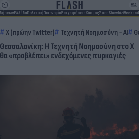
ιδήσεων
Ελλάδα
Πολιτική
Οικονομία
Επιχειρήσεις
Κόσμος
Σπορ
Showbiz
Weekend
X (πρώην Twitter)
Τεχνητή Νοημοσύνη - AI
Θ
Θεσσαλονίκη: H Τεχνητή Νοημοσύνη στο X
θα «προβλέπει» ενδεχόμενες πυρκαγιές