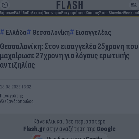
ιδήσεων
Ελλάδα
Πολιτική
Οικονομία
Επιχειρήσεις
Κόσμος
Σπορ
Showbiz
Weekend
Ελλάδα
Θεσσαλονίκη
Εισαγγελέας
Θεσσαλονίκη: Στον εισαγγελέα 25χρονη που
μαχαίρωσε 27χρονη για λόγους ερωτικής
αντιζηλίας
18.08.2022 13:32
Παναγιώτης
Αλεξανδρόπουλος
Κάνε κλικ και δες περισσότερο
Flash.gr
στην αναζήτηση της
Google