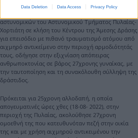
Data Deletion
Data Access
Privacy Policy
Η άμεση ανταπόκριση και κινητοποίηση
αστυνομικών του Αστυνομικού Τμήματος Πυλαίας-
Χορτιάτη σε κλήση του Κέντρου της Άμεσης Δράσης
για επεισόδιο με πιθανό τραυματισμό ατόμου από
αιχμηρό αντικείμενο στην περιοχή αρμοδιότητάς
τους, οδήγησε στην εξιχνίαση απόπειρας
ανθρωποκτονίας σε βάρος 27χρονης γυναίκας, με
την ταυτοποίηση και τη συνακόλουθη σύλληψη της
δράστιδος.
Πρόκειται για 25χρονη αλλοδαπή, η οποία
απογευματινές ώρες χθες (18-08- 2022), στην
περιοχή της Πυλαίας, ακολούθησε 27χρονη
ομοεθνή της που κατευθυνόταν πεζή στην οικία
της και με χρήση αιχμηρού αντικειμένου την