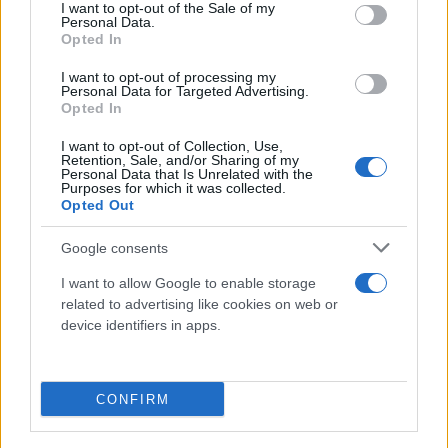
consent section.
I want to opt-out of the Sale of my
Personal Data.
Πήγε στο σπίτι της με κουζινομάχαιρο
Opted In
I want to opt-out of processing my
Η δράστις, η οποία κατοικεί στη δυτική
Personal Data for Targeted Advertising.
Opted In
Θεσσαλονίκη, μετέβη στο σπίτι όπου μένει η
27χρονη και με ένα κουζινομάχαιρο της επιτέθηκε,
I want to opt-out of Collection, Use,
Retention, Sale, and/or Sharing of my
χτυπώντας την στην κοιλιά και τραυματίζοντάς τη
Personal Data that Is Unrelated with the
Purposes for which it was collected.
σοβαρά.
Opted Out
Google consents
Σύμφωνα με τις ίδιες πληροφορίες, αιτία του
I want to allow Google to enable storage
επεισοδίου φέρεται να είναι το γεγονός ότι η
related to advertising like cookies on web or
δράστις, μητέρα δύο παιδιών, κατηγορούσε την
device identifiers in apps.
27χρονη ότι είχε σχέση ή επιθυμούσε να συνάψει
σχέση με τον άνδρα της.
CONFIRM
Αναλυτικά η ανακοίνωση της ΕΛΑΣ