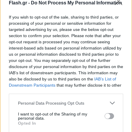
Flash.gr -
Do Not Process My Personal Information
If you wish to opt-out of the sale, sharing to third parties, or
processing of your personal or sensitive information for
targeted advertising by us, please use the below opt-out
Η γυναίκα, που σύμφωνα με το GRTimes φέρεται
section to confirm your selection. Please note that after your
να ομολόγησε την πράξη της κατά τη σύλληψη της,
opt-out request is processed you may continue seeing
interest-based ads based on personal information utilized by
αναμένεται να οδηγηθεί σε λίγη ώρα στον
us or personal information disclosed to third parties prior to
εισαγγελέα ο όποιος θα της ασκήσει ποινική δίωξη
your opt-out. You may separately opt-out of the further
για την πράξη της.
disclosure of your personal information by third parties on the
IAB’s list of downstream participants. This information may
also be disclosed by us to third parties on the
IAB’s List of
Δείτε το βίντεο:
Downstream Participants
that may further disclose it to other
third parties.
Η δράστιδα φέρεται να περίμενε την 27χρονη την
Please note that this website/app uses one or more Google
Personal Data Processing Opt Outs
ώρα που αυτή κατευθυνόταν στο σπίτι της,
services and may gather and store information including but
not limited to your visit or usage behaviour. You may click to
I want to opt-out of the Sharing of my
καταφέρνοντας να τη χτυπήσει με το μαχαίρι στην
personal data.
grant or deny consent to Google and its third-party tags to
κοιλιά και στον ώμο.
Opted In
use your data for below specified purposes in below Google