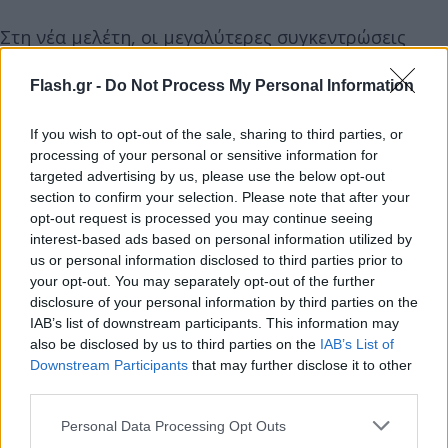
Στη νέα μελέτη, οι μεγαλύτερες συγκεντρώσεις
εξαιρετικά λεπτών σωματιδίων μετρήθηκαν κατά
Flash.gr -
Do Not Process My Personal Information
την επιβίβαση των επιβατών και κατά την
τροχοδρόμηση των αεροσκαφών. Κατά μέσο όρο,
If you wish to opt-out of the sale, sharing to third parties, or
τα επίπεδα ήταν υπερδιπλάσια από αυτά που ο
processing of your personal or sensitive information for
ΟΗΕ ορίζει ως υψηλά. Ο μολυσμένος αέρας
targeted advertising by us, please use the below opt-out
απομακρυνόταν σταδιακά από την καμπίνα μετά
section to confirm your selection. Please note that after your
opt-out request is processed you may continue seeing
την απογείωση, αλλά αυξανόταν ξανά κατά την
interest-based ads based on personal information utilized by
προσέγγιση για προσγείωση, πιθανώς λόγω των
us or personal information disclosed to third parties prior to
υψηλών συγκεντρώσεων κοντά στις διαδρομές
your opt-out. You may separately opt-out of the further
disclosure of your personal information by third parties on the
πτήσης και κάτω από τον άνεμο από τα
IAB’s list of downstream participants. This information may
αεροδρόμια. Αυτό το μοτίβο παρατηρήθηκε και στα
also be disclosed by us to third parties on the
IAB’s List of
αεροδρόμια προορισμού.
Downstream Participants
that may further disclose it to other
third parties.
Παρόμοια ήταν η εικόνα για τον μαύρο άνθρακα ή
Please note that this website/app uses one or more Google
Personal Data Processing Opt Outs
τα σωματίδια αιθάλης. Αυτά ήταν επίσης
services and may gather and store information including but