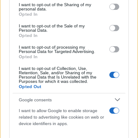
not limited to your visit or usage behaviour. You may click to
I want to opt-out of the Sharing of my
υψηλότερα όταν το αεροσκάφος βρισκόταν σε
personal data.
grant or deny consent to Google and its third-party tags to
αεροδρόμιο.
Opted In
use your data for below specified purposes in below Google
consent section.
I want to opt-out of the Sale of my
Αυτό αποτελεί σοβαρό πρόβλημα, δεδομένου ότι,
Personal Data.
Opted In
σε παγκόσμιο επίπεδο, ο αριθμός των επιβατών
αεροπορικών μεταφορών αναμένεται να ξεπεράσει
I want to opt-out of processing my
Personal Data for Targeted Advertising.
τα 5 δισεκατομμύρια φέτος για πρώτη φορά. Τα
Opted In
αεροσκάφη παραμένουν σχετικά ρυπογόνα, με
I want to opt-out of Collection, Use,
ελάχιστους ελέγχους σε σύγκριση με την οδική
Retention, Sale, and/or Sharing of my
Personal Data that Is Unrelated with the
κυκλοφορία και τη βιομηχανία.
Purposes for which it was collected.
Opted Out
Μια ξεχωριστή ανασκόπηση μελετών για την υγεία
Google consents
διαπίστωσε έλλειψη έρευνας σχετικά με τις
I want to allow Google to enable storage
επιπτώσεις της ατμοσφαιρικής ρύπανσης που
related to advertising like cookies on web or
εισπνέουν περισσότερα από 2 εκατομμύρια πολίτες
device identifiers in apps.
και στρατιωτικό προσωπικό που εργάζονται σε