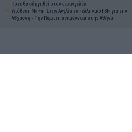
Πότε θα οδηγηθεί στον εισαγγελέα
Υπόθεση Marfin: Στην Αγγλία το «ελληνικό FBI» για την
46χρονη - Την Πέμπτη αναμένεται στην Αθήνα