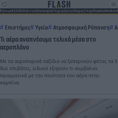
ιδήσεων
Ελλάδα
Πολιτική
Οικονομία
Επιχειρήσεις
Κόσμος
Σπορ
Showbiz
Weekend
Επιστήμες
Υγεία
Ατμοσφαιρική Ρύπανση
Α
Τι αέρα αναπνέουμε τελικά μέσα στο
αεροπλάνο
Με τα αεροπορικά ταξίδια να ξεπερνούν φέτος τα 5
δισ. επιβάτες, ειδικοί εξηγούν τι συμβαίνει
πραγματικά με την ποιότητα του αέρα στην
καμπίνα.