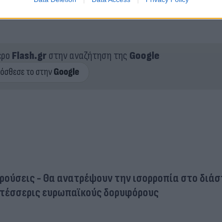
ε Ένας Βόρειο Ωκεανό και έναν Νότιο Ωκεανό και σ
ερο
Flash.gr
στην αναζήτηση της
Google
κρούσεις - Θα ανατρέψουν την ισορροπία στο διά
α τέσσερις ευρωπαϊκούς δορυφόρους