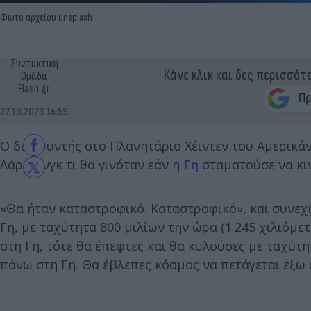
Φωτο αρχείου unsplash
Συντακτική
Κάνε κλικ και δες περισσότ
Ομάδα
Flash.gr
27.10.2023 14:59
Ο διευθυντής στο Πλανητάριο Χέιντεν του Αμερικάν
Λάρι Κινγκ τι θα γινόταν εάν η
Γη
σταματούσε να κιν
«Θα ήταν καταστροφικό. Καταστροφικό», και συνεχίζ
Γη, με ταχύτητα 800 μιλίων την ώρα (1.245 χιλιόμε
στη Γη, τότε θα έπεφτες και θα κυλούσες με ταχύτ
πάνω στη Γη. Θα έβλεπες κόσμος να πετάγεται έξω 