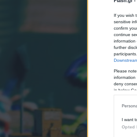
Flash.gr -
If you wish 
sensitive in
confirm you
continue se
information 
further disc
participants
Downstream 
Please note
information 
deny consent
in below Go
Persona
I want t
Opted 