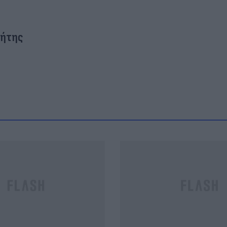
ήτης
Και οι μαϊμούδες έχουν κατ
επιστήμονες ρίχνουν φως
"φιλίες" μεταξύ διαφορε