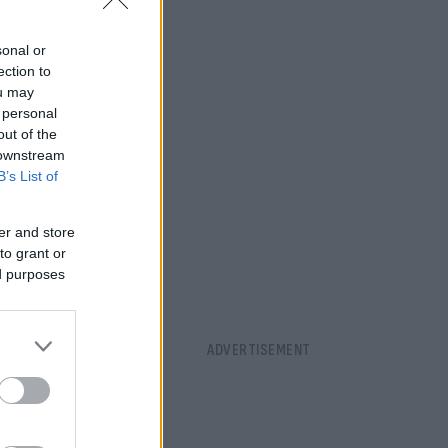
sonal or
ection to
ou may
 personal
out of the
 downstream
B’s List of
er and store
to grant or
ed purposes