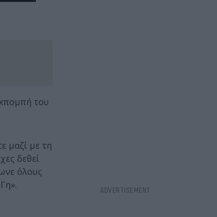
εκπομπή του
ε μαζί με τη
χες δεθεί
τωνε όλους
Γη».