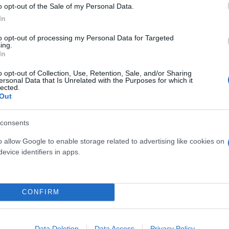
o opt-out of the Sale of my Personal Data.
In
. και θα φυσούσαν άνεμοι δυσθεώρητης ταχύτητας 
to opt-out of processing my Personal Data for Targeted
ing.
στο τέλος ένα μέρος της ατμόσφαιρας θα χανόταν.
In
o opt-out of Collection, Use, Retention, Sale, and/or Sharing
ersonal Data that Is Unrelated with the Purposes for which it
lected.
Out
consents
o allow Google to enable storage related to advertising like cookies on
evice identifiers in apps.
CONFIRM
ική διακοπή ταχύτητας, το νερό των ωκεανών θα
Data Deletion
Data Access
Privacy Policy