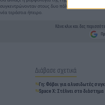
συγκεντρώνονταν στους δυο πόλους. Έτσι θα είχαμ
νέα τεράστια ήπειρο.
Κάνε κλικ και δες περισσότ
Διάβασε σχετικά
Γη: Φόβοι για αλυσιδωτές συγ
Space X: Στέλνει στο διάστημ