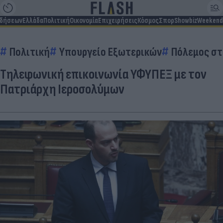
ιδήσεων
Ελλάδα
Πολιτική
Οικονομία
Επιχειρήσεις
Κόσμος
Σπορ
Showbiz
Weekend
Πολιτική
Υπουργείο Εξωτερικών
Πόλεμος στ
Τηλεφωνική επικοινωνία ΥΦΥΠΕΞ με τον
Πατριάρχη Ιεροσολύμων