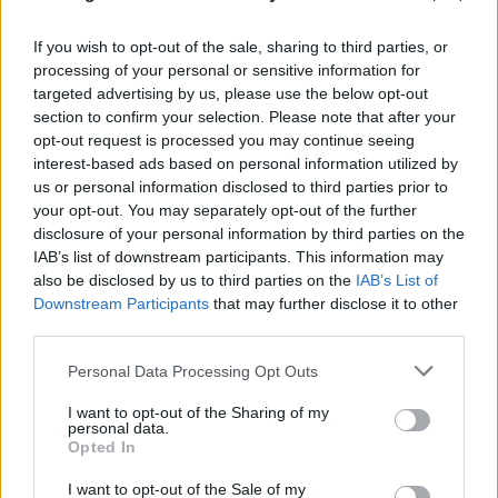
If you wish to opt-out of the sale, sharing to third parties, or
processing of your personal or sensitive information for
targeted advertising by us, please use the below opt-out
section to confirm your selection. Please note that after your
opt-out request is processed you may continue seeing
interest-based ads based on personal information utilized by
us or personal information disclosed to third parties prior to
your opt-out. You may separately opt-out of the further
disclosure of your personal information by third parties on the
IAB’s list of downstream participants. This information may
also be disclosed by us to third parties on the
IAB’s List of
Downstream Participants
that may further disclose it to other
third parties.
Please note that this website/app uses one or more Google
Personal Data Processing Opt Outs
services and may gather and store information including but
not limited to your visit or usage behaviour. You may click to
I want to opt-out of the Sharing of my
personal data.
grant or deny consent to Google and its third-party tags to
Opted In
use your data for below specified purposes in below Google
consent section.
I want to opt-out of the Sale of my