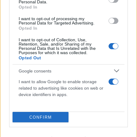
Personal Data.
Opted In
I want to opt-out of processing my
Έγκλημα στην Κυψέλη: Οι... περιπέτειες του
Personal Data for Targeted Advertising.
Opted In
26χρονου, ο γάμος, η ξαφνική αλλαγή και η
μοιραία νύχτα
I want to opt-out of Collection, Use,
Retention, Sale, and/or Sharing of my
Personal Data that Is Unrelated with the
08.08.2026
Purposes for which it was collected.
Opted Out
Google consents
I want to allow Google to enable storage
related to advertising like cookies on web or
device identifiers in apps.
CONFIRM