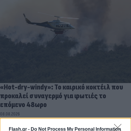
«Hot-dry-windy»: Το καιρικό κοκτέιλ που
προκαλεί συναγερμό για φωτιές το
επόμενο 48ωρο
08.08.2026
Flash.gr -
Do Not Process My Personal Information