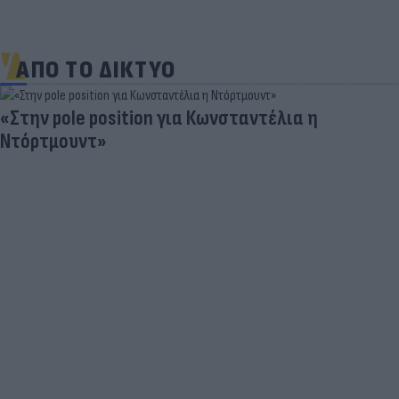
ΑΠΟ ΤΟ ΔΙΚΤΥΟ
Τουρκία: Μετά το... φρένο για τα F-35 έρχονται
στο επίκεντρο τα Eurofighter