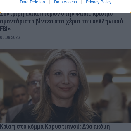
Data Deletion
Data Access
Privacy Policy
Συντριβή ελικοπτέρων στην Ψάθα: Κρίσιμο
αμοντάριστο βίντεο στα χέρια του «ελληνικού
FBI»
06.08.2026
Κρίση στο κόμμα Καρυστιανού: Δύο ακόμη